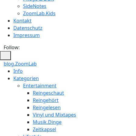
SideNotes
ZoomLab.Kids
Kontakt
Datenschutz
Impressum
Follow:
blog.ZoomLab
ZoomLab
Info
Kategorien
//
Entertainment
pers.
Reingeschaut
Reingehört
Blog
Reingelesen
Vinyl und Mixtapes
Musik.Dinge
Zeitkapsel