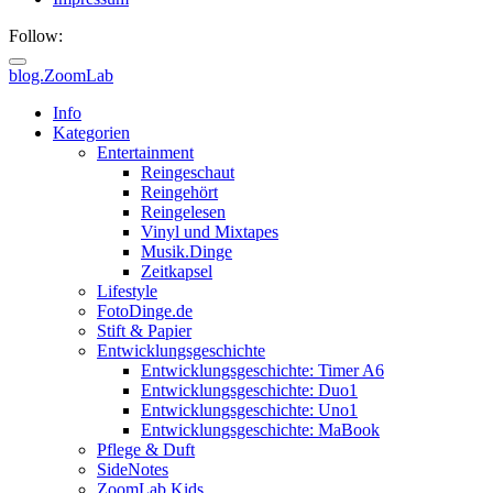
Follow:
blog.ZoomLab
ZoomLab
Info
Kategorien
//
Entertainment
Reingeschaut
pers.
Reingehört
Reingelesen
Blog
Vinyl und Mixtapes
Musik.Dinge
Zeitkapsel
Lifestyle
FotoDinge.de
Stift & Papier
Entwicklungsgeschichte
Entwicklungsgeschichte: Timer A6
Entwicklungsgeschichte: Duo1
Entwicklungsgeschichte: Uno1
Entwicklungsgeschichte: MaBook
Pflege & Duft
SideNotes
ZoomLab.Kids