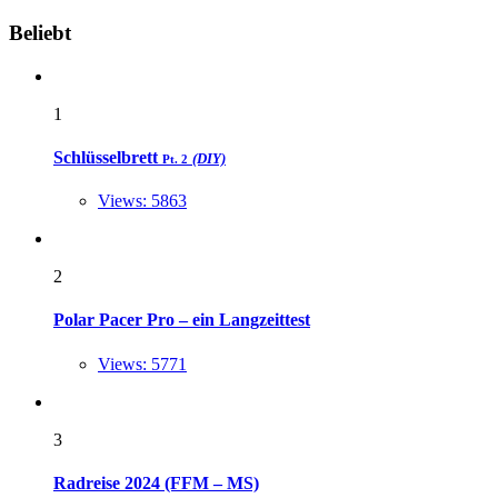
Widgets
Beliebt
1
Schlüsselbrett
(DIY)
Pt. 2
Views: 5863
2
Polar Pacer Pro – ein Langzeittest
Views: 5771
3
Radreise 2024 (FFM – MS)