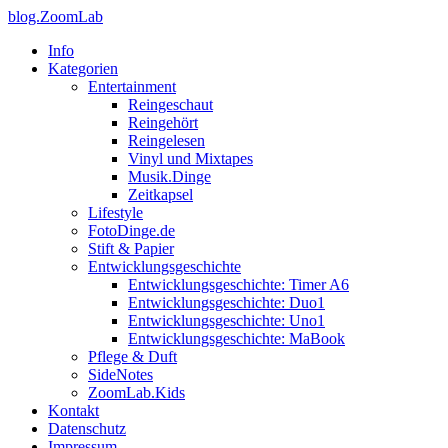
blog.ZoomLab
Info
Kategorien
Entertainment
Reingeschaut
Reingehört
Reingelesen
Vinyl und Mixtapes
Musik.Dinge
Zeitkapsel
Lifestyle
FotoDinge.de
Stift & Papier
Entwicklungsgeschichte
Entwicklungsgeschichte: Timer A6
Entwicklungsgeschichte: Duo1
Entwicklungsgeschichte: Uno1
Entwicklungsgeschichte: MaBook
Pflege & Duft
SideNotes
ZoomLab.Kids
Kontakt
Datenschutz
Impressum