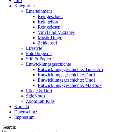
Info
Kategorien
Entertainment
Reingeschaut
Reingehört
Reingelesen
Vinyl und Mixtapes
Musik.Dinge
Zeitkapsel
Lifestyle
FotoDinge.de
Stift & Papier
Entwicklungsgeschichte
Entwicklungsgeschichte: Timer A6
Entwicklungsgeschichte: Duo1
Entwicklungsgeschichte: Uno1
Entwicklungsgeschichte: MaBook
Pflege & Duft
SideNotes
ZoomLab.Kids
Kontakt
Datenschutz
Impressum
Search: