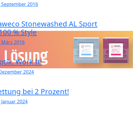
. September 2016
aweco Stonewashed AL Sport
 100 % Style
. März 2016
tik. Work It!
 Dezember 2024
ettung bei 2 Prozent!
. Januar 2024