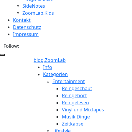
SideNotes
ZoomLab.Kids
Kontakt
Datenschutz
Impressum
Follow:
blog.ZoomLab
ZoomLab
Info
Kategorien
//
Entertainment
Reingeschaut
pers.
Reingehört
Reingelesen
Blog
Vinyl und Mixtapes
Musik.Dinge
Zeitkapsel
Lifestyle