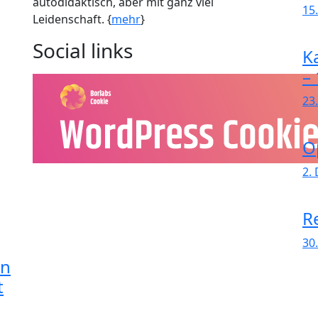
autodidaktisch, aber mit ganz viel
15
Leidenschaft. {
mehr
}
Social links
K
–
23
Op
2.
R
30
in
t