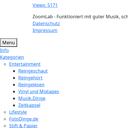
Views: 5171
ZoomLab - Funktioniert mit guter Musik, s
Datenschutz
Impressum
Menu
Info
Kategorien
Entertainment
Reingeschaut
Reingehört
Reingelesen
Vinyl und Mixtapes
Musik.Dinge
Zeitkapsel
Lifestyle
FotoDinge.de
Stift & Papier