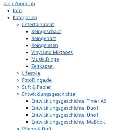
blog.ZoomLab
Info
Kategorien
Entertainment
Reingeschaut
Reingehört
Reingelesen
Vinyl und Mixtapes
Musik.Dinge
Zeitkapsel
Lifestyle
FotoDinge.de
Stift & Papier
Entwicklungsgeschichte
Entwicklungsgeschichte: Timer A6
Entwicklungsgeschichte: Duo1
Entwicklungsgeschichte: Uno1
Entwicklungsgeschichte: MaBook
Pflege & Duft