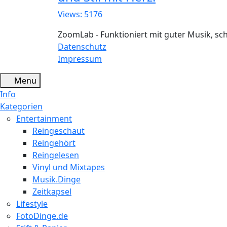
Views: 5176
ZoomLab - Funktioniert mit guter Musik, s
Datenschutz
Impressum
Menu
Info
Kategorien
Entertainment
Reingeschaut
Reingehört
Reingelesen
Vinyl und Mixtapes
Musik.Dinge
Zeitkapsel
Lifestyle
FotoDinge.de