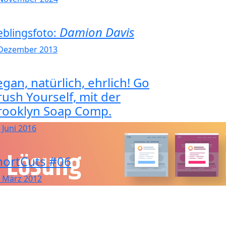
Damion Davis
eblingsfoto:
 Dezember 2013
gan, natürlich, ehrlich! Go
rush Yourself, mit der
rooklyn Soap Comp.
 Juni 2016
hortCuts #06
. März 2012