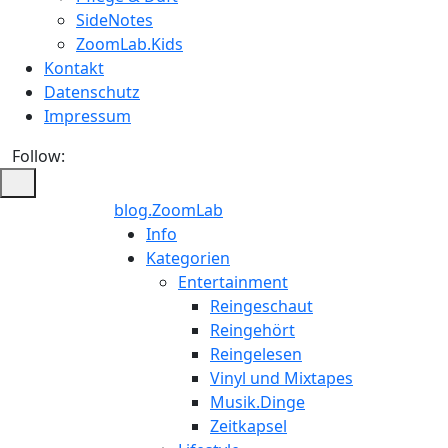
SideNotes
ZoomLab.Kids
Kontakt
Datenschutz
Impressum
Follow:
blog.ZoomLab
ZoomLab
Info
Kategorien
//
Entertainment
Reingeschaut
pers.
Reingehört
Reingelesen
Blog
Vinyl und Mixtapes
Musik.Dinge
Zeitkapsel