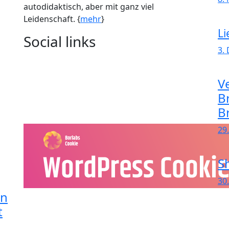
autodidaktisch, aber mit ganz viel
Leidenschaft. {
mehr
}
Li
Social links
3.
Ve
B
B
29.
S
30
in
t