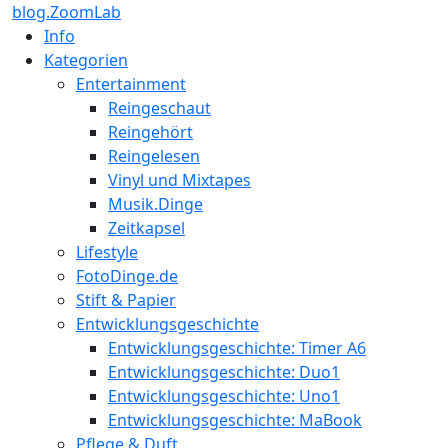
blog.ZoomLab
Info
Kategorien
Entertainment
Reingeschaut
Reingehört
Reingelesen
Vinyl und Mixtapes
Musik.Dinge
Zeitkapsel
Lifestyle
FotoDinge.de
Stift & Papier
Entwicklungsgeschichte
Entwicklungsgeschichte: Timer A6
Entwicklungsgeschichte: Duo1
Entwicklungsgeschichte: Uno1
Entwicklungsgeschichte: MaBook
Pflege & Duft