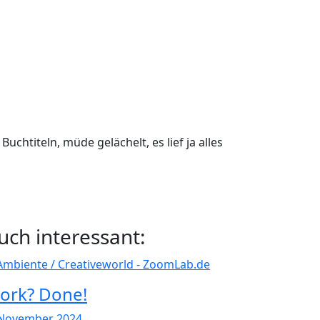
chtiteln, müde gelächelt, es lief ja alles
uch interessant:
ork? Done!
 November 2024