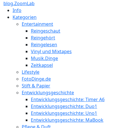
blog.ZoomLab
Info
Kategorien
Entertainment
Reingeschaut
Reingehört
Reingelesen
Vinyl und Mixtapes
Musik.Dinge
Zeitkapsel
Lifestyle
FotoDinge.de
Stift & Papier
Entwicklungsgeschichte
Entwicklungsgeschichte: Timer A6
Entwicklungsgeschichte: Duo1
Entwicklungsgeschichte: Uno1
Entwicklungsgeschichte: MaBook
Pflege & Duft