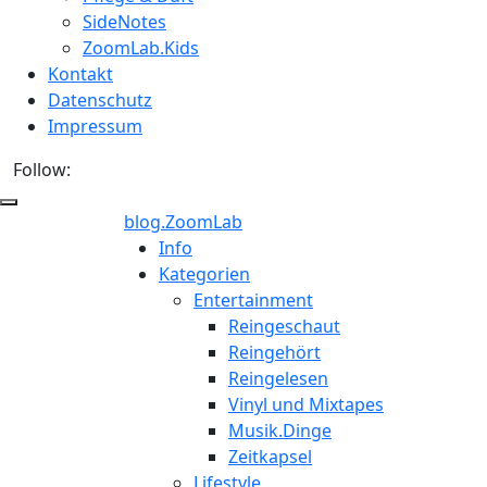
SideNotes
ZoomLab.Kids
Kontakt
Datenschutz
Impressum
Follow:
blog.ZoomLab
ZoomLab
Info
Kategorien
//
Entertainment
Reingeschaut
pers.
Reingehört
Reingelesen
Blog
Vinyl und Mixtapes
Musik.Dinge
Zeitkapsel
Lifestyle