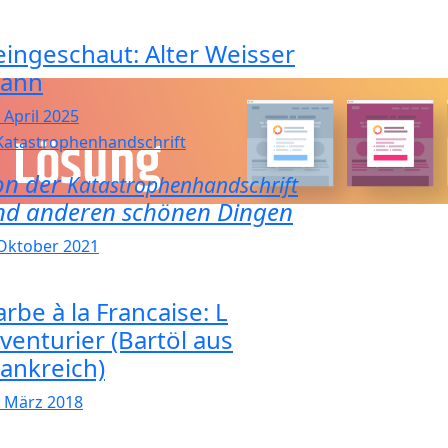
eingeschaut: Alter Weisser
ann
 April 2025
on der
Katastrophenhandschrift
nd anderen schönen Dingen
 Oktober 2021
rbe à la Francaise: L
Aventurier (Bartöl aus
rankreich)
. März 2018