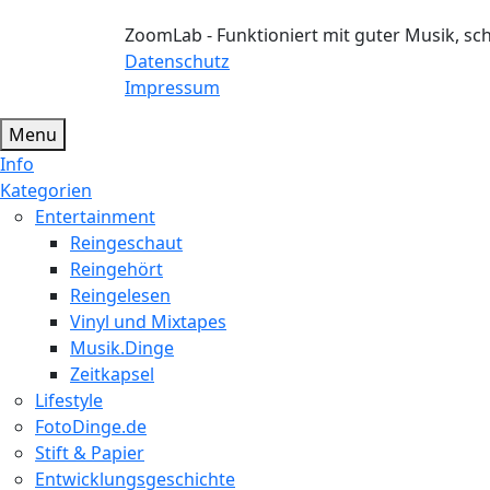
ZoomLab - Funktioniert mit guter Musik, s
Datenschutz
Impressum
Menu
Info
Kategorien
Entertainment
Reingeschaut
Reingehört
Reingelesen
Vinyl und Mixtapes
Musik.Dinge
Zeitkapsel
Lifestyle
FotoDinge.de
Stift & Papier
Entwicklungsgeschichte