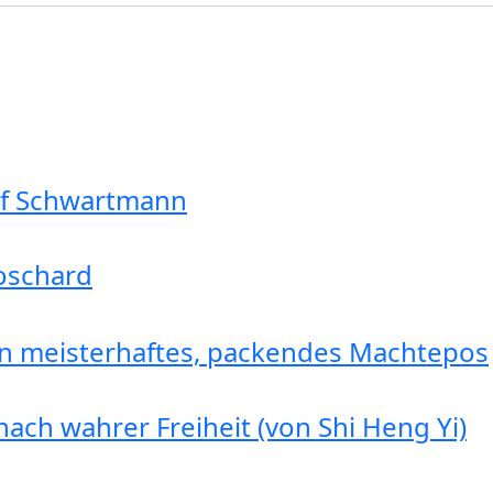
olf Schwartmann
oschard
in meisterhaftes, packendes Machtepos
ach wahrer Freiheit (von Shi Heng Yi)