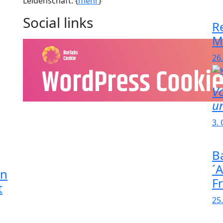
Leidenschaft. {
mehr
}
Social links
R
M
26.
V
u
3.
Ba
´
in
F
t
25