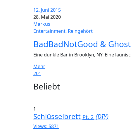
12. Juni 2015
28. Mai 2020
Markus
Entertainment
,
Reingehört
BadBadNotGood & Ghostf
Eine dunkle Bar in Brooklyn, NY. Eine launis
Mehr
201
Widgets
Beliebt
1
Schlüsselbrett
(DIY)
Pt. 2
Views: 5871