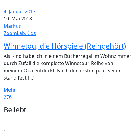
4. Januar 2017
10. Mai 2018
Markus
ZoomLab.Kids
Winnetou, die Hörspiele (Reingehört)
Als Kind habe ich in einem Bücherregal im Wohnzimmer
durch Zufall die komplette Winnetour-Reihe von
meinem Opa entdeckt. Nach den ersten paar Seiten
stand fest […]
Mehr
276
Widgets
Beliebt
1