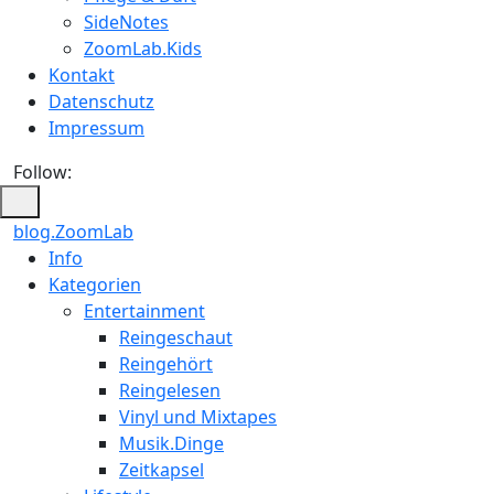
SideNotes
ZoomLab.Kids
Kontakt
Datenschutz
Impressum
Follow:
blog.ZoomLab
ZoomLab
Info
Kategorien
//
Entertainment
pers.
Reingeschaut
Reingehört
Blog
Reingelesen
Vinyl und Mixtapes
Musik.Dinge
Zeitkapsel