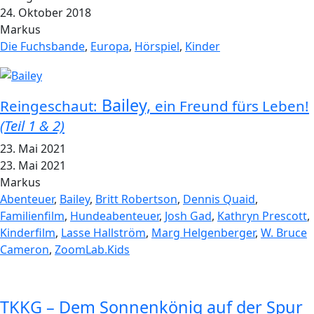
24. Oktober 2018
Markus
Die Fuchsbande
,
Europa
,
Hörspiel
,
Kinder
Bailey,
Reingeschaut:
ein Freund fürs Leben!
(Teil 1 & 2)
23. Mai 2021
23. Mai 2021
Markus
Abenteuer
,
Bailey
,
Britt Robertson
,
Dennis Quaid
,
Familienfilm
,
Hundeabenteuer
,
Josh Gad
,
Kathryn Prescott
,
Kinderfilm
,
Lasse Hallström
,
Marg Helgenberger
,
W. Bruce
Cameron
,
ZoomLab.Kids
TKKG – Dem Sonnenkönig auf der Spur