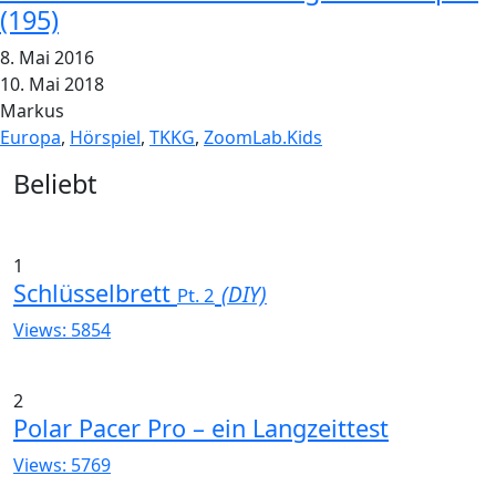
(195)
8. Mai 2016
10. Mai 2018
Markus
Europa
,
Hörspiel
,
TKKG
,
ZoomLab.Kids
Widgets
Beliebt
1
Schlüsselbrett
(DIY)
Pt. 2
Views: 5854
2
Polar Pacer Pro – ein Langzeittest
Views: 5769