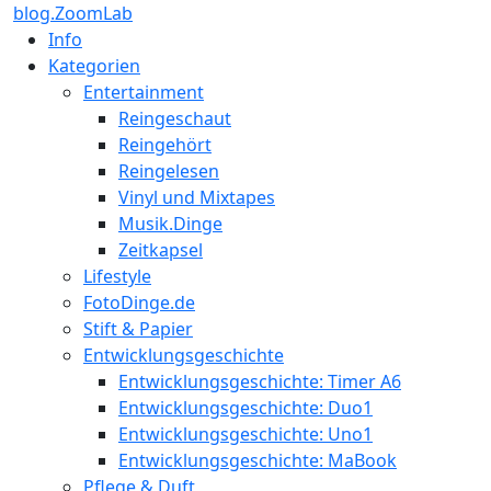
blog.ZoomLab
Info
Kategorien
Entertainment
Reingeschaut
Reingehört
Reingelesen
Vinyl und Mixtapes
Musik.Dinge
Zeitkapsel
Lifestyle
FotoDinge.de
Stift & Papier
Entwicklungsgeschichte
Entwicklungsgeschichte: Timer A6
Entwicklungsgeschichte: Duo1
Entwicklungsgeschichte: Uno1
Entwicklungsgeschichte: MaBook
Pflege & Duft