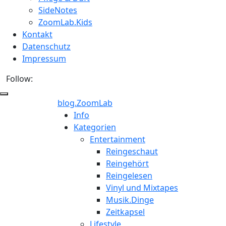
SideNotes
ZoomLab.Kids
Kontakt
Datenschutz
Impressum
Follow:
blog.ZoomLab
Info
Kategorien
Entertainment
Reingeschaut
Reingehört
Reingelesen
Vinyl und Mixtapes
Musik.Dinge
Zeitkapsel
Lifestyle