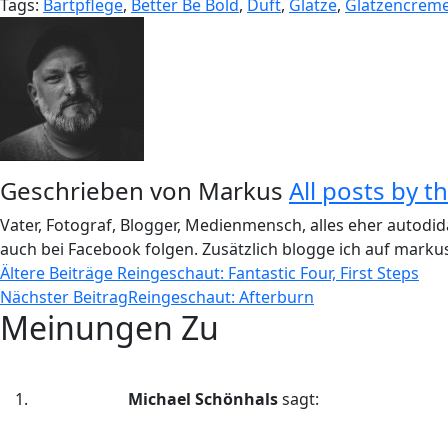
Tags:
Bartpflege
,
Better Be Bold
,
Duft
,
Glatze
,
Glatzencrem
Geschrieben von
Markus
All posts by t
Vater, Fotograf, Blogger, Medienmensch, alles eher autodid
auch bei Facebook folgen. Zusätzlich blogge ich auf markus
Beitragsnavigation
Ältere Beiträge
Reingeschaut: Fantastic Four, First Steps
Nächster Beitrag
Reingeschaut: Afterburn
Meinungen Zu
Michael Schönhals
sagt: