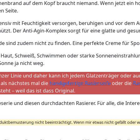
onnenbrand auf dem Kopf braucht niemand. Wenn jetzt ein h
n Seite.
tensiv mit Feuchtigkeit versorgen, beruhigen und vor dem 
hützt. Der Anti-Agin-Komplex sorgt für eine glatte und ges
nde sind zudem nicht zu finden. Eine perfekte Creme für Spo
le Haut, Schweiß, Schwimmen oder starke Sonneneinstrahlun
Sonne ja nicht weg.
nzer Linie und daher kann ich jedem Glatzenträger oder au
 als nächstes mal die
handgefertige Rasierseife
oder die
Ra
eht – weil das ist dass Original.
geserie und diesen durchdachten Rasierer. Für alle, die Inte
uktbemusterung nicht beeinträchtigt. Wenn mir etwas nicht gefällt oder wen