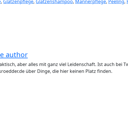
e
,
Glatzenpflege
,
Glatzenshampoo
,
Männerpflege
,
Peeling
,
he author
aktisch, aber alles mit ganz viel Leidenschaft. Ist auch be
roedder.de über Dinge, die hier keinen Platz finden.