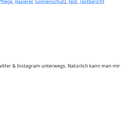
Pflege
,
Rasierer
,
Sonnenschutz
,
test
,
Testbericht
i Twitter & Instagram unterwegs. Natürlich kann man mir