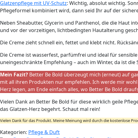
Glatzenpflege mit UV-Schutz
: Wichtig, absolut wichtig. S
Pflegeformel kombiniert wird, dann seid Ihr auf der sichere
Neben Sheabutter, Glycerin und Panthenol, die die Haut in
und vor der vorzeitigen, lichtbedingten Hautalterung gesc
Die Creme zieht schnell ein, fettet und klebt nicht. Rücksä
Die Creme ist wasserfest, parfümfrei und ideal für sensib
uneingeschränkte Empfehlung – auch im Winter, da ist die 
Mein Fazit?
Better Be Bold überzeugt mich (erneut) auf ga
mit all ihren Produkten nur empfehlen. Ich werde mir wohl
Herz legen, am Ende einfach alles, wo Better Be Bold draufst
Vielen Dank an Better Be Bold für diese wirklich geile Pfle
das Glatzen-Herz begehrt. Schaut mal rein!
Vielen Dank für das Produkt. Meine Meinung wird durch die kostenlose Prod
Kategorien:
Pflege & Duft