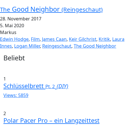
Good Neighbor
The
(Reingeschaut)
28. November 2017
5. Mai 2020
Markus
Edwin Hodge
,
Film
,
James Caan
,
Keir Gilchrist
,
Kritik
,
Laura
Innes
,
Logan Miller
,
Reingeschaut
,
The Good Neighbor
Widgets
Beliebt
1
Schlüsselbrett
(DIY)
Pt. 2
Views: 5859
2
Polar Pacer Pro – ein Langzeittest