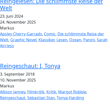
Reingelesen: Die schlimmste Reise der
Welt
23. Juni 2024
24. November 2025
Markus
Apsley Cherry-Garrads
,
Comic
,
Die schlimmste Reise der
Welt
,
Graphic Novel
,
Klassiker
,
Lesen
,
Ozean
,
Panini
,
Sarah
Airriess
Reingeschaut: I, Tonya
3. September 2018
10. November 2025
Markus
Allison Janney
,
Filmkritik
,
Kritik
,
Margot Robbie
,
Reingeschaut
,
Sebastian Stan
,
Tonya Harding