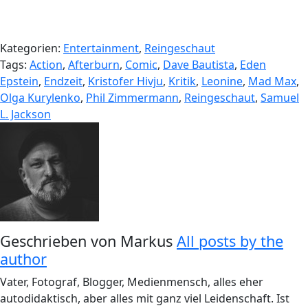
Kategorien:
Entertainment
,
Reingeschaut
Tags:
Action
,
Afterburn
,
Comic
,
Dave Bautista
,
Eden
Epstein
,
Endzeit
,
Kristofer Hivju
,
Kritik
,
Leonine
,
Mad Max
,
Olga Kurylenko
,
Phil Zimmermann
,
Reingeschaut
,
Samuel
L. Jackson
Geschrieben von
Markus
All posts by the
author
Vater, Fotograf, Blogger, Medienmensch, alles eher
autodidaktisch, aber alles mit ganz viel Leidenschaft. Ist