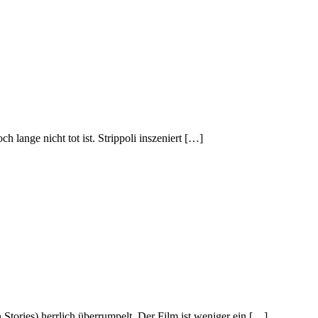
 lange nicht tot ist. Strippoli inszeniert […]
 Stories) herrlich überrumpelt. Der Film ist weniger ein […]