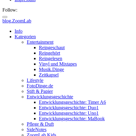
Follow:
blog.ZoomLab
ZoomLab
Info
Kategorien
//
Entertainment
Reingeschaut
pers.
Reingehört
Reingelesen
Blog
Vinyl und Mixtapes
Musik.Dinge
Zeitkapsel
Lifestyle
FotoDinge.de
Stift & Papier
Entwicklungsgeschichte
Entwicklungsgeschichte: Timer A6
Entwicklungsgeschichte: Duo1
Entwicklungsgeschichte: Uno1
Entwicklungsgeschichte: MaBook
Pflege & Duft
SideNotes
ZoomLab.Kids