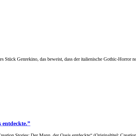
s Stück Genrekino, das beweist, dass der italienische Gothic-Horror noch
 entdeckte.”
ation Stories: Der Mann, der Oasis entdeckte“ (Originaltitel: Creation