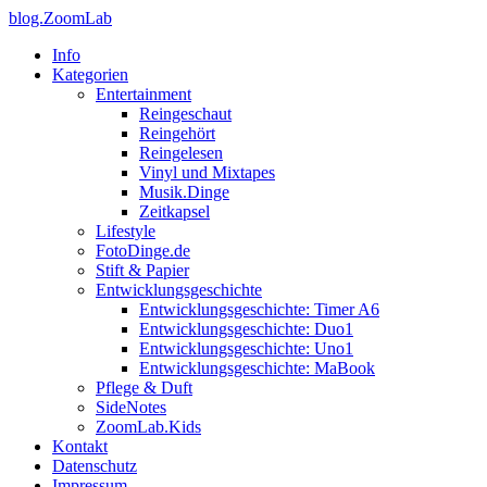
blog.ZoomLab
Info
Kategorien
Entertainment
Reingeschaut
Reingehört
Reingelesen
Vinyl und Mixtapes
Musik.Dinge
Zeitkapsel
Lifestyle
FotoDinge.de
Stift & Papier
Entwicklungsgeschichte
Entwicklungsgeschichte: Timer A6
Entwicklungsgeschichte: Duo1
Entwicklungsgeschichte: Uno1
Entwicklungsgeschichte: MaBook
Pflege & Duft
SideNotes
ZoomLab.Kids
Kontakt
Datenschutz
Impressum