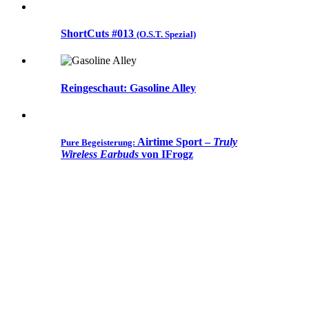
ShortCuts #013
(O.S.T. Spezial)
Reingeschaut: Gasoline Alley
Airtime Sport –
Truly
Pure Begeisterung:
Wireless Earbuds
von IFrogz