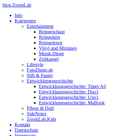
blog.ZoomLab
Info
Kategorien
Entertainment
Reingeschaut
Reingehört
Reingelesen
Vinyl und Mixtapes
Musik.Dinge
Zeitkapsel
Lifestyle
FotoDinge.de
Stift & Papier
Entwicklungsgeschichte
Entwicklungsgeschichte: Timer A6
Entwicklungsgeschichte: Duo1
Entwicklungsgeschichte: Uno1
Entwicklungsgeschichte: MaBook
Pflege & Duft
SideNotes
ZoomLab.Kids
Kontakt
Datenschutz
Impressum