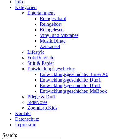
Info
Kategorien
Entertainment
Reingeschaut
Reingehört
Reingelesen
Vinyl und Mixtapes
Musik.Dinge
Zeitkapsel
Lifestyle
FotoDinge.de
Stift & Papier
Entwicklungsgeschichte
Entwicklungsgeschichte: Timer A6
Entwicklungsgeschichte: Duo1
Entwicklungsgeschichte: Uno1
Entwicklungsgeschichte: MaBook
Pflege & Duft
SideNotes
ZoomLab.Kids
Kontakt
Datenschutz
Impressum
Search: