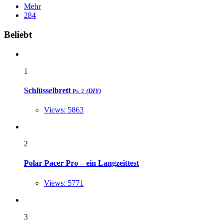
Mehr
284
Widgets
Beliebt
1
Schlüsselbrett
(DIY)
Pt. 2
Views: 5863
2
Polar Pacer Pro – ein Langzeittest
Views: 5771
3