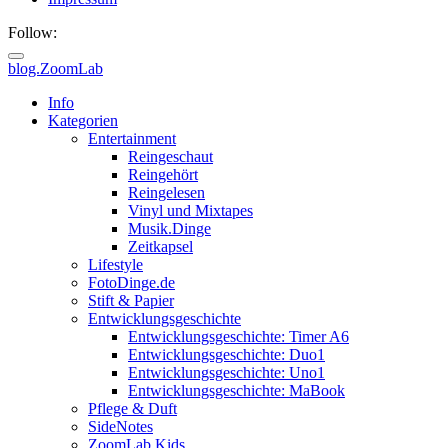
Follow:
blog.ZoomLab
ZoomLab
Info
Kategorien
//
Entertainment
Reingeschaut
pers.
Reingehört
Reingelesen
Blog
Vinyl und Mixtapes
Musik.Dinge
Zeitkapsel
Lifestyle
FotoDinge.de
Stift & Papier
Entwicklungsgeschichte
Entwicklungsgeschichte: Timer A6
Entwicklungsgeschichte: Duo1
Entwicklungsgeschichte: Uno1
Entwicklungsgeschichte: MaBook
Pflege & Duft
SideNotes
ZoomLab.Kids