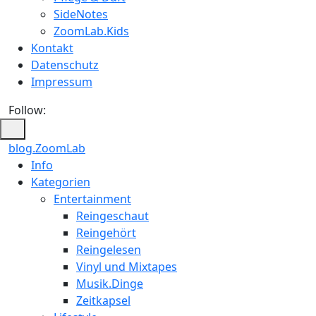
SideNotes
ZoomLab.Kids
Kontakt
Datenschutz
Impressum
Follow:
blog.ZoomLab
ZoomLab
Info
Kategorien
//
Entertainment
pers.
Reingeschaut
Reingehört
Blog
Reingelesen
Vinyl und Mixtapes
Musik.Dinge
Zeitkapsel