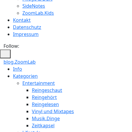
SideNotes
ZoomLab.Kids
Kontakt
Datenschutz
Impressum
Follow:
blog.ZoomLab
ZoomLab
Info
Kategorien
//
Entertainment
pers.
Reingeschaut
Reingehört
Blog
Reingelesen
Vinyl und Mixtapes
Musik.Dinge
Zeitkapsel