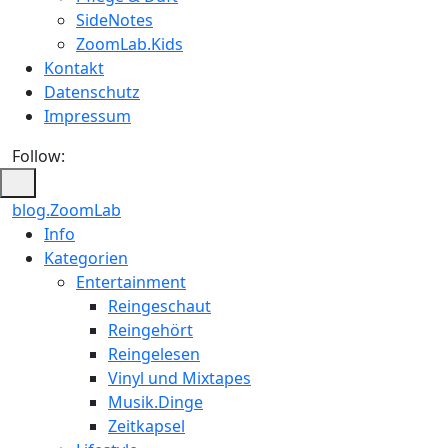
SideNotes
ZoomLab.Kids
Kontakt
Datenschutz
Impressum
Follow:
blog.ZoomLab
ZoomLab
Info
Kategorien
//
Entertainment
pers.
Reingeschaut
Reingehört
Blog
Reingelesen
Vinyl und Mixtapes
Musik.Dinge
Zeitkapsel