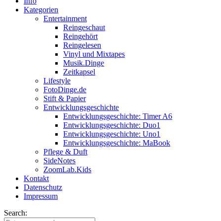
Info
Kategorien
Entertainment
Reingeschaut
Reingehört
Reingelesen
Vinyl und Mixtapes
Musik.Dinge
Zeitkapsel
Lifestyle
FotoDinge.de
Stift & Papier
Entwicklungsgeschichte
Entwicklungsgeschichte: Timer A6
Entwicklungsgeschichte: Duo1
Entwicklungsgeschichte: Uno1
Entwicklungsgeschichte: MaBook
Pflege & Duft
SideNotes
ZoomLab.Kids
Kontakt
Datenschutz
Impressum
Search: