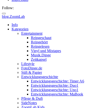
Follow:
blog.ZoomLab
ZoomLab
Info
Kategorien
//
Entertainment
Reingeschaut
pers.
Reingehört
Reingelesen
Blog
Vinyl und Mixtapes
Musik.Dinge
Zeitkapsel
Lifestyle
FotoDinge.de
Stift & Papier
Entwicklungsgeschichte
Entwicklungsgeschichte: Timer A6
Entwicklungsgeschichte: Duo1
Entwicklungsgeschichte: Uno1
Entwicklungsgeschichte: MaBook
Pflege & Duft
SideNotes
ZoomLab.Kids