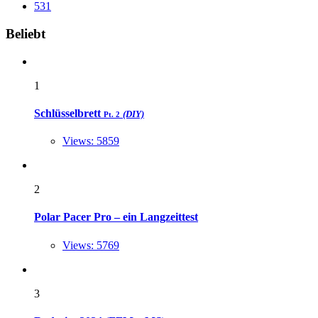
531
Widgets
Beliebt
1
Schlüsselbrett
(DIY)
Pt. 2
Views: 5859
2
Polar Pacer Pro – ein Langzeittest
Views: 5769
3