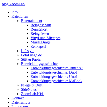
blog.ZoomLab
Info
Kategorien
Entertainment
Reingeschaut
Reingehört
Reingelesen
Vinyl und Mixtapes
Musik.Dinge
Zeitkapsel
Lifestyle
FotoDinge.de
Stift & Papier
Entwicklungsgeschichte
Entwicklungsgeschichte: Timer A6
Entwicklungsgeschichte: Duo1
Entwicklungsgeschichte: Uno1
Entwicklungsgeschichte: MaBook
Pflege & Duft
SideNotes
ZoomLab.Kids
Kontakt
Datenschutz
Impressum