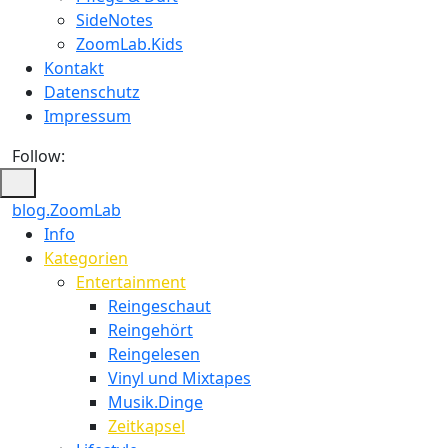
SideNotes
ZoomLab.Kids
Kontakt
Datenschutz
Impressum
Follow:
blog.ZoomLab
ZoomLab
Info
Kategorien
//
Entertainment
pers.
Reingeschaut
Reingehört
Blog
Reingelesen
Vinyl und Mixtapes
Musik.Dinge
Zeitkapsel