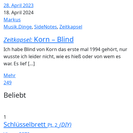
28. April 2023
18. April 2024
Markus
Musik.Dinge
,
SideNotes
,
Zeitkapsel
Korn – Blind
Zeitkapsel:
Ich habe Blind von Korn das erste mal 1994 gehört, nur
wusste ich leider nicht, wie es hieß oder von wem es
war. Es lief […]
Mehr
249
Widgets
Beliebt
1
Schlüsselbrett
(DIY)
Pt. 2