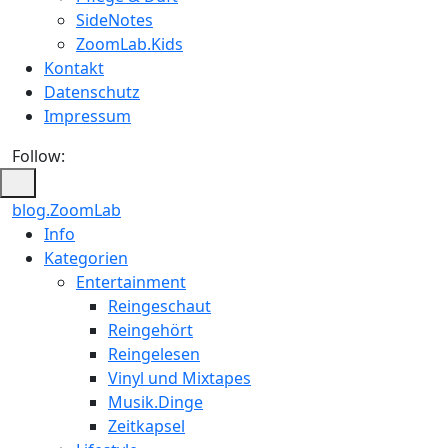
SideNotes
ZoomLab.Kids
Kontakt
Datenschutz
Impressum
Follow:
blog.ZoomLab
ZoomLab
Info
Kategorien
//
Entertainment
pers.
Reingeschaut
Reingehört
Blog
Reingelesen
Vinyl und Mixtapes
Musik.Dinge
Zeitkapsel