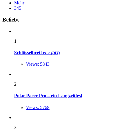
Mehr
345
Widgets
Beliebt
1
Schlüsselbrett
(DIY)
Pt. 2
Views: 5843
2
Polar Pacer Pro – ein Langzeittest
Views: 5768
3