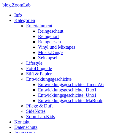
blog.ZoomLab
Info
Kategorien
Entertainment
Reingeschaut
Reingehört
Reingelesen
Vinyl und Mixtapes
Musik.Dinge
Zeitkapsel
Lifestyle
FotoDinge.de
Stift & Papier
Entwicklungsgeschichte
Entwicklungsgeschichte: Timer A6
Entwicklungsgeschichte: Duo1
Entwicklungsgeschichte: Uno1
Entwicklungsgeschichte: MaBook
Pflege & Duft
SideNotes
ZoomLab.Kids
Kontakt
Datenschutz
Impressum