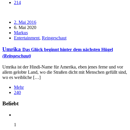
214
2. Mai 2016
6. Mai 2020
Markus
Entertainment
,
Reingeschaut
Umrika
Das Glück beginnt hinter dem nächsten Hügel
(Reingeschaut)
Umrika ist der Hindi-Name für Amerika, eben jenes ferne und vor
allem gelobte Land, wo die Straßen dicht mit Menschen gefüllt sind,
wo es weibliche […]
Mehr
240
Widgets
Beliebt
1