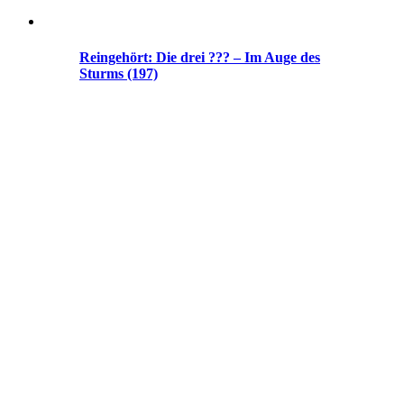
Reingehört: Die drei ??? – Im Auge des
Sturms (197)