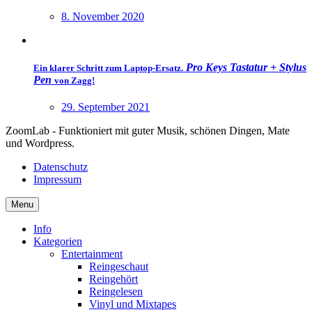
8. November 2020
Pro Keys Tastatur + Stylus
Ein klarer Schritt zum Laptop-Ersatz.
Pen
von Zagg!
29. September 2021
ZoomLab - Funktioniert mit guter Musik, schönen Dingen, Mate
und Wordpress.
Datenschutz
Impressum
Menu
Info
Kategorien
Entertainment
Reingeschaut
Reingehört
Reingelesen
Vinyl und Mixtapes