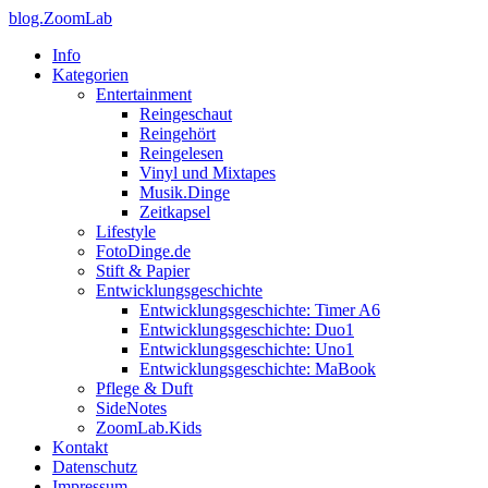
blog.ZoomLab
Info
Kategorien
Entertainment
Reingeschaut
Reingehört
Reingelesen
Vinyl und Mixtapes
Musik.Dinge
Zeitkapsel
Lifestyle
FotoDinge.de
Stift & Papier
Entwicklungsgeschichte
Entwicklungsgeschichte: Timer A6
Entwicklungsgeschichte: Duo1
Entwicklungsgeschichte: Uno1
Entwicklungsgeschichte: MaBook
Pflege & Duft
SideNotes
ZoomLab.Kids
Kontakt
Datenschutz
Impressum