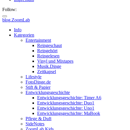
Follow:
blog.ZoomLab
ZoomLab
Info
Kategorien
//
Entertainment
Reingeschaut
pers.
Reingehört
Reingelesen
Blog
Vinyl und Mixtapes
Musik.Dinge
Zeitkapsel
Lifestyle
FotoDinge.de
Stift & Papier
Entwicklungsgeschichte
Entwicklungsgeschichte: Timer A6
Entwicklungsgeschichte: Duo1
Entwicklungsgeschichte: Uno1
Entwicklungsgeschichte: MaBook
Pflege & Duft
SideNotes
ZoomLab.Kids