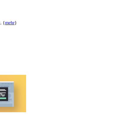
. {
mehr
}