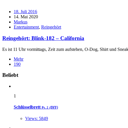
18. Juli 2016
14. Mai 2020
Markus
Entertainment
,
Reingehört
Reingehört: Blink-182 – California
Es ist 11 Uhr vormittags, Zeit zum aufstehen, O-Dog, Shirt und Snea
Mehr
190
Widgets
Beliebt
1
Schlüsselbrett
(DIY)
Pt. 2
Views: 5849