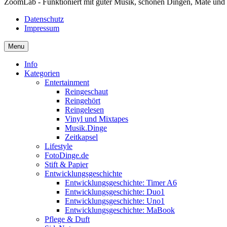
ZoomLab - Funktioniert mit guter Musik, schönen Dingen, Mate und
Datenschutz
Impressum
Menu
Info
Kategorien
Entertainment
Reingeschaut
Reingehört
Reingelesen
Vinyl und Mixtapes
Musik.Dinge
Zeitkapsel
Lifestyle
FotoDinge.de
Stift & Papier
Entwicklungsgeschichte
Entwicklungsgeschichte: Timer A6
Entwicklungsgeschichte: Duo1
Entwicklungsgeschichte: Uno1
Entwicklungsgeschichte: MaBook
Pflege & Duft