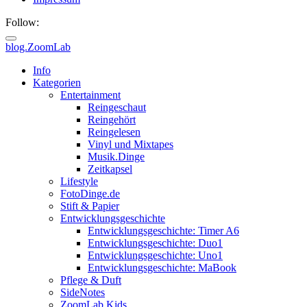
Follow:
blog.ZoomLab
ZoomLab
Info
Kategorien
//
Entertainment
Reingeschaut
pers.
Reingehört
Reingelesen
Blog
Vinyl und Mixtapes
Musik.Dinge
Zeitkapsel
Lifestyle
FotoDinge.de
Stift & Papier
Entwicklungsgeschichte
Entwicklungsgeschichte: Timer A6
Entwicklungsgeschichte: Duo1
Entwicklungsgeschichte: Uno1
Entwicklungsgeschichte: MaBook
Pflege & Duft
SideNotes
ZoomLab.Kids