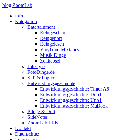
blog.ZoomLab
Info
Kategorien
Entertainment
Reingeschaut
Reingehört
Reingelesen
Vinyl und Mixtapes
Musik.Dinge
Zeitkapsel
Lifestyle
FotoDinge.de
Stift & Papier
Entwicklungsgeschichte
Entwicklungsgeschichte: Timer A6
Entwicklungsgeschichte: Duo1
Entwicklungsgeschichte: Uno1
Entwicklungsgeschichte: MaBook
Pflege & Duft
SideNotes
ZoomLab.Kids
Kontakt
Datenschutz
Impressum