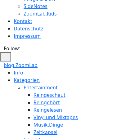
SideNotes
ZoomLab.Kids
Kontakt
Datenschutz
Impressum
Follow:
blog.ZoomLab
ZoomLab
Info
Kategorien
//
Entertainment
pers.
Reingeschaut
Reingehört
Blog
Reingelesen
Vinyl und Mixtapes
Musik.Dinge
Zeitkapsel