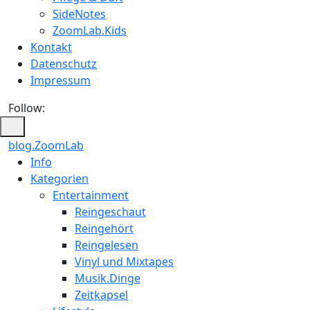
SideNotes
ZoomLab.Kids
Kontakt
Datenschutz
Impressum
Follow:
blog.ZoomLab
ZoomLab
Info
Kategorien
//
Entertainment
pers.
Reingeschaut
Reingehört
Blog
Reingelesen
Vinyl und Mixtapes
Musik.Dinge
Zeitkapsel