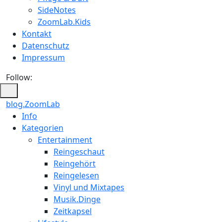
SideNotes
ZoomLab.Kids
Kontakt
Datenschutz
Impressum
Follow:
blog.ZoomLab
ZoomLab
Info
Kategorien
//
Entertainment
pers.
Reingeschaut
Reingehört
Blog
Reingelesen
Vinyl und Mixtapes
Musik.Dinge
Zeitkapsel