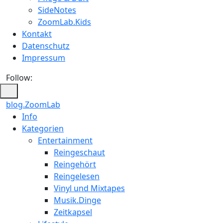
SideNotes
ZoomLab.Kids
Kontakt
Datenschutz
Impressum
Follow:
blog.ZoomLab
ZoomLab
Info
Kategorien
//
Entertainment
pers.
Reingeschaut
Reingehört
Blog
Reingelesen
Vinyl und Mixtapes
Musik.Dinge
Zeitkapsel