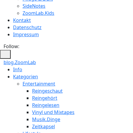
SideNotes
ZoomLab.Kids
Kontakt
Datenschutz
Impressum
Follow:
blog.ZoomLab
ZoomLab
Info
Kategorien
//
Entertainment
pers.
Reingeschaut
Reingehört
Blog
Reingelesen
Vinyl und Mixtapes
Musik.Dinge
Zeitkapsel