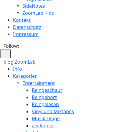
SideNotes
ZoomLab.Kids
Kontakt
Datenschutz
Impressum
Follow:
blog.ZoomLab
ZoomLab
Info
Kategorien
//
Entertainment
pers.
Reingeschaut
Reingehört
Blog
Reingelesen
Vinyl und Mixtapes
Musik.Dinge
Zeitkapsel