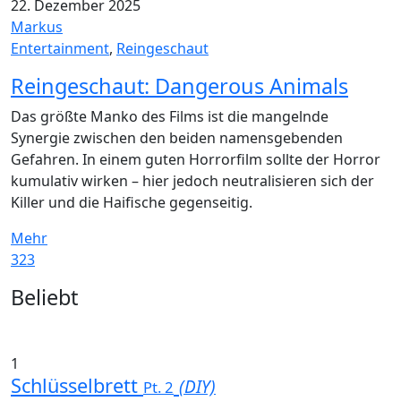
22. Dezember 2025
Markus
Entertainment
,
Reingeschaut
Reingeschaut: Dangerous Animals
Das größte Manko des Films ist die mangelnde
Synergie zwischen den beiden namensgebenden
Gefahren. In einem guten Horrorfilm sollte der Horror
kumulativ wirken – hier jedoch neutralisieren sich der
Killer und die Haifische gegenseitig.
Mehr
323
Widgets
Beliebt
1
Schlüsselbrett
(DIY)
Pt. 2