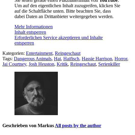
Sie sehen gerade einen Platzhalterinhalt von
YouTube
.
Um auf den eigentlichen Inhalt zuzugreifen, klicken Sie
auf die Schaltfläche unten. Bitte beachten Sie, dass
dabei Daten an Drittanbieter weitergegeben werden.
Mehr Informationen
Inhalt entsperren
Erforderlichen Service akzeptieren und Inhalte
entsperren
Kategorien:
Entertainment
,
Reingeschaut
Tags:
Dangerous Animals
,
Hai
,
Haifisch
,
Hassie Harrison
,
Horror
,
Jai Courtney
,
Josh Heuston
,
Kritik
,
Reingeschaut
,
Serienkiller
Geschrieben von
Markus
All posts by the author