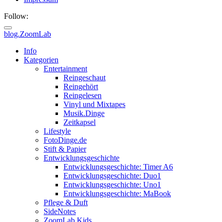
Follow:
blog.ZoomLab
Info
Kategorien
Entertainment
Reingeschaut
Reingehört
Reingelesen
Vinyl und Mixtapes
Musik.Dinge
Zeitkapsel
Lifestyle
FotoDinge.de
Stift & Papier
Entwicklungsgeschichte
Entwicklungsgeschichte: Timer A6
Entwicklungsgeschichte: Duo1
Entwicklungsgeschichte: Uno1
Entwicklungsgeschichte: MaBook
Pflege & Duft
SideNotes
ZoomLab.Kids