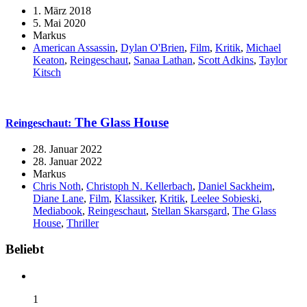
1. März 2018
5. Mai 2020
Markus
American Assassin
,
Dylan O'Brien
,
Film
,
Kritik
,
Michael
Keaton
,
Reingeschaut
,
Sanaa Lathan
,
Scott Adkins
,
Taylor
Kitsch
The Glass House
Reingeschaut:
28. Januar 2022
28. Januar 2022
Markus
Chris Noth
,
Christoph N. Kellerbach
,
Daniel Sackheim
,
Diane Lane
,
Film
,
Klassiker
,
Kritik
,
Leelee Sobieski
,
Mediabook
,
Reingeschaut
,
Stellan Skarsgard
,
The Glass
House
,
Thriller
Widgets
Beliebt
1