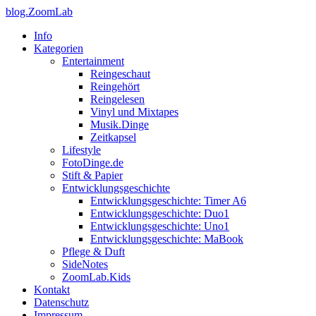
blog.ZoomLab
Info
Kategorien
Entertainment
Reingeschaut
Reingehört
Reingelesen
Vinyl und Mixtapes
Musik.Dinge
Zeitkapsel
Lifestyle
FotoDinge.de
Stift & Papier
Entwicklungsgeschichte
Entwicklungsgeschichte: Timer A6
Entwicklungsgeschichte: Duo1
Entwicklungsgeschichte: Uno1
Entwicklungsgeschichte: MaBook
Pflege & Duft
SideNotes
ZoomLab.Kids
Kontakt
Datenschutz
Impressum