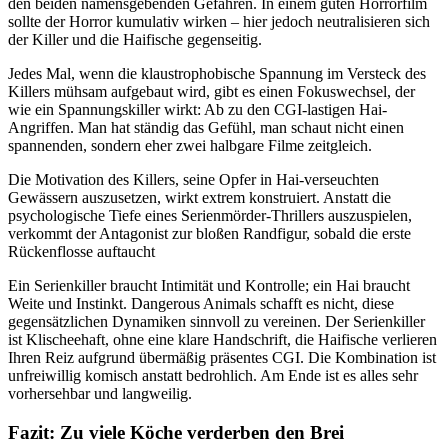
den beiden namensgebenden Gefahren. In einem guten Horrorfilm
sollte der Horror kumulativ wirken – hier jedoch neutralisieren sich
der Killer und die Haifische gegenseitig.
Jedes Mal, wenn die klaustrophobische Spannung im Versteck des
Killers mühsam aufgebaut wird, gibt es einen Fokuswechsel, der
wie ein Spannungskiller wirkt: Ab zu den CGI-lastigen Hai-
Angriffen. Man hat ständig das Gefühl, man schaut nicht einen
spannenden, sondern eher zwei halbgare Filme zeitgleich.
Die Motivation des Killers, seine Opfer in Hai-verseuchten
Gewässern auszusetzen, wirkt extrem konstruiert. Anstatt die
psychologische Tiefe eines Serienmörder-Thrillers auszuspielen,
verkommt der Antagonist zur bloßen Randfigur, sobald die erste
Rückenflosse auftaucht
Ein Serienkiller braucht Intimität und Kontrolle; ein Hai braucht
Weite und Instinkt. Dangerous Animals schafft es nicht, diese
gegensätzlichen Dynamiken sinnvoll zu vereinen. Der Serienkiller
ist Klischeehaft, ohne eine klare Handschrift, die Haifische verlieren
Ihren Reiz aufgrund übermäßig präsentes CGI. Die Kombination ist
unfreiwillig komisch anstatt bedrohlich. Am Ende ist es alles sehr
vorhersehbar und langweilig.
Fazit: Zu viele Köche verderben den Brei