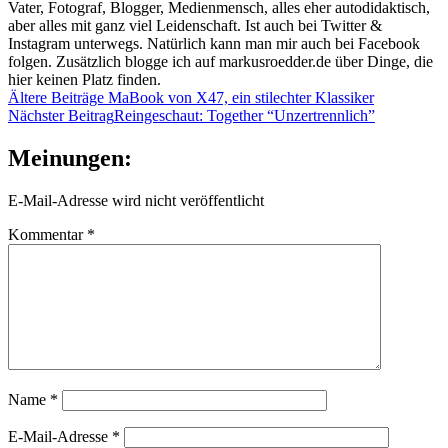
Vater, Fotograf, Blogger, Medienmensch, alles eher autodidaktisch,
aber alles mit ganz viel Leidenschaft. Ist auch bei Twitter &
Instagram unterwegs. Natürlich kann man mir auch bei Facebook
folgen. Zusätzlich blogge ich auf markusroedder.de über Dinge, die
hier keinen Platz finden.
Beitragsnavigation
Ältere Beiträge
MaBook von X47, ein stilechter Klassiker
Nächster Beitrag
Reingeschaut: Together “Unzertrennlich”
Meinungen:
E-Mail-Adresse wird nicht veröffentlicht
Kommentar
*
Name
*
E-Mail-Adresse
*