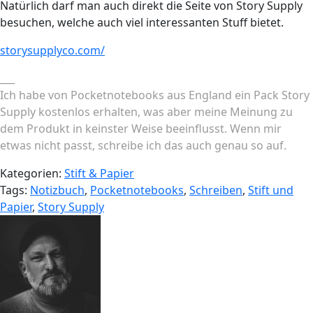
Natürlich darf man auch direkt die Seite von Story Supply
besuchen, welche auch viel interessanten Stuff bietet.
storysupplyco.com/
___
Ich habe von Pocketnotebooks aus England ein Pack Story
Supply kostenlos erhalten, was aber meine Meinung zu
dem Produkt in keinster Weise beeinflusst. Wenn mir
etwas nicht passt, schreibe ich das auch genau so auf.
Kategorien:
Stift & Papier
Tags:
Notizbuch
,
Pocketnotebooks
,
Schreiben
,
Stift und
Papier
,
Story Supply