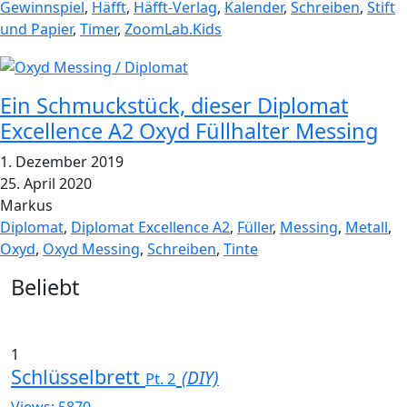
Gewinnspiel
,
Häfft
,
Häfft-Verlag
,
Kalender
,
Schreiben
,
Stift
und Papier
,
Timer
,
ZoomLab.Kids
Ein Schmuckstück, dieser Diplomat
Excellence A2 Oxyd Füllhalter Messing
1. Dezember 2019
25. April 2020
Markus
Diplomat
,
Diplomat Excellence A2
,
Füller
,
Messing
,
Metall
,
Oxyd
,
Oxyd Messing
,
Schreiben
,
Tinte
Widgets
Beliebt
1
Schlüsselbrett
(DIY)
Pt. 2
Views: 5870