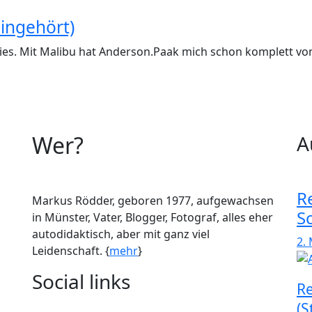
eingehört)
s. Mit Malibu hat Anderson.Paak mich schon komplett vom
Wer?
A
R
Markus Rödder, geboren 1977, aufgewachsen
S
in Münster, Vater, Blogger, Fotograf, alles eher
autodidaktisch, aber mit ganz viel
2.
Leidenschaft. {
mehr
}
Social links
Re
(S