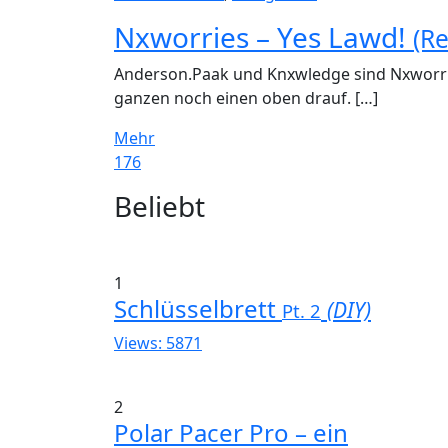
Nxworries – Yes Lawd!
(R
Anderson.Paak und Knxwledge sind Nxworrie
ganzen noch einen oben drauf. […]
Mehr
176
Widgets
Beliebt
1
Schlüsselbrett
(DIY)
Pt. 2
Views: 5871
2
Polar Pacer Pro – ein