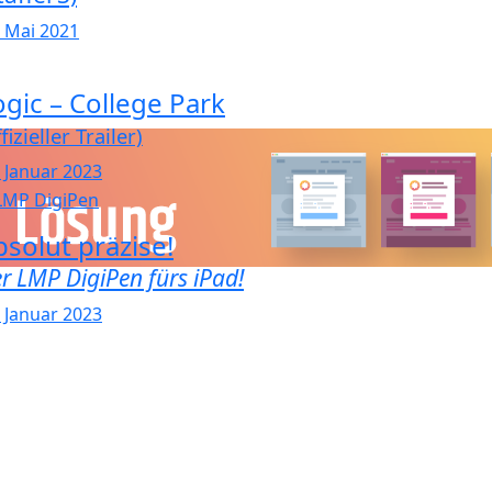
. Mai 2021
ogic – College Park
fizieller Trailer)
. Januar 2023
bsolut präzise!
r LMP DigiPen fürs iPad!
. Januar 2023