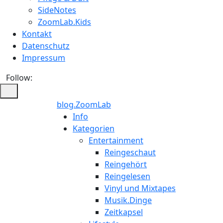
SideNotes
ZoomLab.Kids
Kontakt
Datenschutz
Impressum
Follow:
blog.ZoomLab
ZoomLab
Info
Kategorien
//
Entertainment
Reingeschaut
pers.
Reingehört
Reingelesen
Blog
Vinyl und Mixtapes
Musik.Dinge
Zeitkapsel