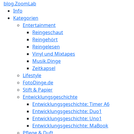
blog.ZoomLab
Info
Kategorien
Entertainment
Reingeschaut
Reingehört
Reingelesen
Vinyl und Mixtapes
Musik.Dinge
Zeitkapsel
Lifestyle
FotoDinge.de
Stift & Papier
Entwicklungsgeschichte
Entwicklungsgeschichte: Timer A6
Entwicklungsgeschichte: Duo1
Entwicklungsgeschichte: Uno1
Entwicklungsgeschichte: MaBook
Pflege & Duft