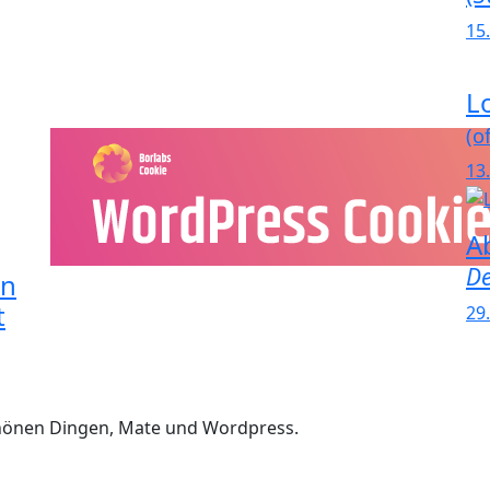
15
L
(of
13
A
De
in
t
29
chönen Dingen, Mate und Wordpress.