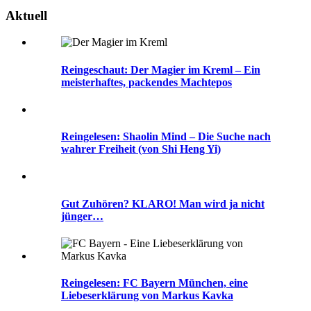
Aktuell
Reingeschaut: Der Magier im Kreml – Ein
meisterhaftes, packendes Machtepos
Reingelesen: Shaolin Mind – Die Suche nach
wahrer Freiheit (von Shi Heng Yi)
Gut Zuhören? KLARO! Man wird ja nicht
jünger…
Reingelesen: FC Bayern München, eine
Liebeserklärung von Markus Kavka