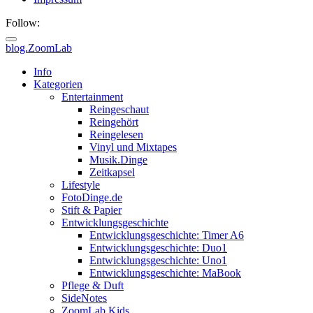
Follow:
blog.ZoomLab
ZoomLab
Info
Kategorien
//
Entertainment
Reingeschaut
pers.
Reingehört
Reingelesen
Blog
Vinyl und Mixtapes
Musik.Dinge
Zeitkapsel
Lifestyle
FotoDinge.de
Stift & Papier
Entwicklungsgeschichte
Entwicklungsgeschichte: Timer A6
Entwicklungsgeschichte: Duo1
Entwicklungsgeschichte: Uno1
Entwicklungsgeschichte: MaBook
Pflege & Duft
SideNotes
ZoomLab.Kids