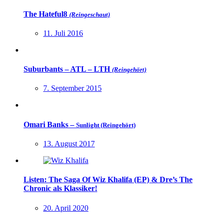
The Hateful8
(Reingeschaut)
11. Juli 2016
Suburbants – ATL – LTH
(Reingehört)
7. September 2015
Omari Banks –
Sunlight (Reingehört)
13. August 2017
Listen: The Saga Of Wiz Khalifa (EP) & Dre’s The
Chronic als Klassiker!
20. April 2020