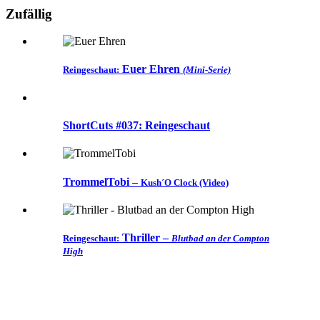
Zufällig
Euer Ehren
Reingeschaut:
(Mini-Serie)
ShortCuts #037: Reingeschaut
TrommelTobi –
Kush´O Clock (Video)
Thriller
–
Reingeschaut:
Blutbad an der Compton
High