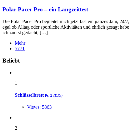
Polar Pacer Pro – ein Langzeittest
Die Polar Pacer Pro begleitet mich jetzt fast ein ganzes Jahr, 24/7,
egal ob Alltag oder sportliche Aktivitäten und ehrlich gesagt habe
ich zuerst gedacht, […]
Mehr
5771
Widgets
Beliebt
1
Schlüsselbrett
(DIY)
Pt. 2
Views: 5863
2