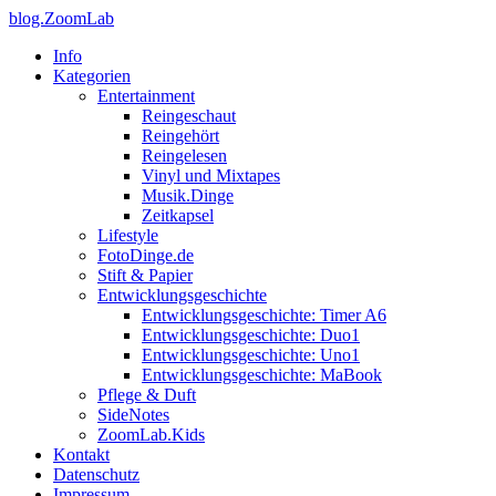
blog.ZoomLab
Info
Kategorien
Entertainment
Reingeschaut
Reingehört
Reingelesen
Vinyl und Mixtapes
Musik.Dinge
Zeitkapsel
Lifestyle
FotoDinge.de
Stift & Papier
Entwicklungsgeschichte
Entwicklungsgeschichte: Timer A6
Entwicklungsgeschichte: Duo1
Entwicklungsgeschichte: Uno1
Entwicklungsgeschichte: MaBook
Pflege & Duft
SideNotes
ZoomLab.Kids
Kontakt
Datenschutz
Impressum