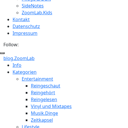
SideNotes
ZoomLab.Kids
Kontakt
Datenschutz
Impressum
Follow:
blog.ZoomLab
ZoomLab
Info
Kategorien
//
Entertainment
pers.
Reingeschaut
Reingehört
Blog
Reingelesen
Vinyl und Mixtapes
Musik.Dinge
Zeitkapsel
Lifestyle