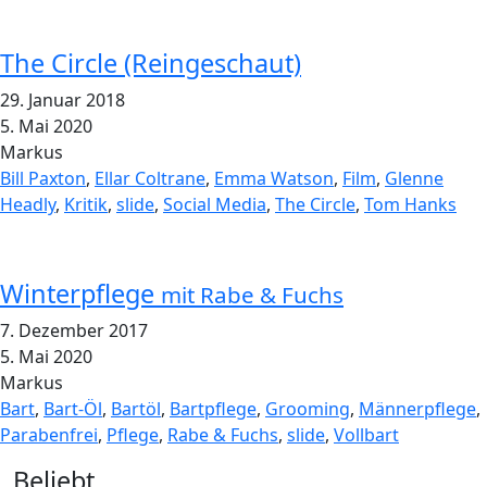
The Circle (Reingeschaut)
29. Januar 2018
5. Mai 2020
Markus
Bill Paxton
,
Ellar Coltrane
,
Emma Watson
,
Film
,
Glenne
Headly
,
Kritik
,
slide
,
Social Media
,
The Circle
,
Tom Hanks
Winterpflege
mit Rabe & Fuchs
7. Dezember 2017
5. Mai 2020
Markus
Bart
,
Bart-Öl
,
Bartöl
,
Bartpflege
,
Grooming
,
Männerpflege
,
Parabenfrei
,
Pflege
,
Rabe & Fuchs
,
slide
,
Vollbart
Widgets
Beliebt