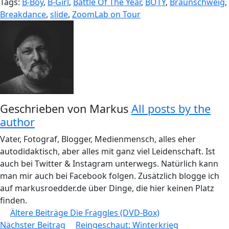
Tags:
B-Boy
,
B-Girl
,
Battle Of The Year
,
BOTY
,
Braunschweig
,
Breakdance
,
slide
,
ZoomLab on Tour
Geschrieben von
Markus
All posts by the
author
Vater, Fotograf, Blogger, Medienmensch, alles eher
autodidaktisch, aber alles mit ganz viel Leidenschaft. Ist
auch bei Twitter & Instagram unterwegs. Natürlich kann
man mir auch bei Facebook folgen. Zusätzlich blogge ich
auf markusroedder.de über Dinge, die hier keinen Platz
finden.
Beitragsnavigation
Ältere Beiträge
Die Fraggles (DVD-Box)
Nächster Beitrag
Reingeschaut: Winterkrieg