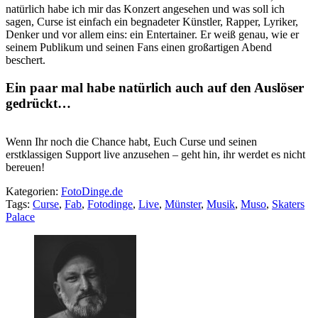
natürlich habe ich mir das Konzert angesehen und was soll ich
sagen, Curse ist einfach ein begnadeter Künstler, Rapper, Lyriker,
Denker und vor allem eins: ein Entertainer. Er weiß genau, wie er
seinem Publikum und seinen Fans einen großartigen Abend
beschert.
Ein paar mal habe natürlich auch auf den Auslöser
gedrückt…
Wenn Ihr noch die Chance habt, Euch Curse und seinen
erstklassigen Support live anzusehen – geht hin, ihr werdet es nicht
bereuen!
Kategorien:
FotoDinge.de
Tags:
Curse
,
Fab
,
Fotodinge
,
Live
,
Münster
,
Musik
,
Muso
,
Skaters
Palace