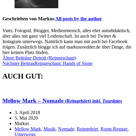
Geschrieben von
Markus
All posts by the author
Vater, Fotograf, Blogger, Medienmensch, alles eher autodidaktisch,
aber alles mit ganz viel Leidenschaft. Ist auch bei Twitter &
Instagram unterwegs. Natürlich kann man mir auch bei Facebook
folgen. Zusätzlich blogge ich auf markusroedder.de über Dinge, die
hier keinen Platz finden.
Beitragsnavigation
Ältere Beiträge
Detroit (Reingeschaut)
Nächster Beitrag
Reingeschaut: Hands of Stone
AUCH GUT:
Mellow Mark – Nomade
(Reingehört)
inkl. Tourdates
3. April 2018
5. Mai 2020
Markus
Mellow Mark
,
Musik
,
Nomade
,
Reingehört
,
Roots Reggae
,
Unterwegs