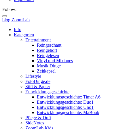
Follow:
blog.ZoomLab
Info
Kategorien
Entertainment
Reingeschaut
Reingehört
Reingelesen
Vinyl und Mixtapes
Musik.Dinge
Zeitkapsel
Lifestyle
FotoDinge.de
Stift & Papier
Entwicklungsgeschichte
Entwicklungsgeschichte: Timer A6
Entwicklungsgeschichte: Duo1
Entwicklungsgeschichte: Uno1
Entwicklungsgeschichte: MaBook
Pflege & Duft
SideNotes
ZoomLab.Kids