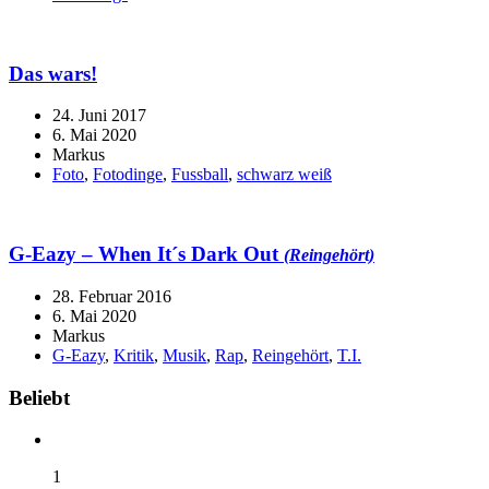
Das wars!
24. Juni 2017
6. Mai 2020
Markus
Foto
,
Fotodinge
,
Fussball
,
schwarz weiß
G-Eazy – When It´s Dark Out
(Reingehört)
28. Februar 2016
6. Mai 2020
Markus
G-Eazy
,
Kritik
,
Musik
,
Rap
,
Reingehört
,
T.I.
Widgets
Beliebt
1