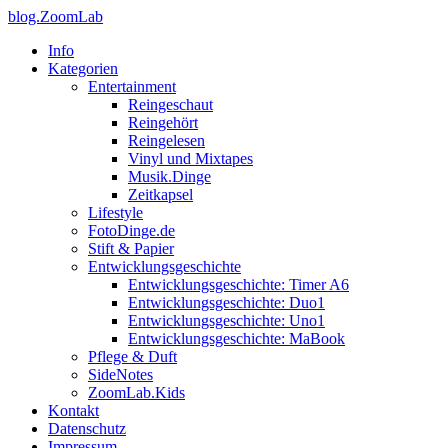
blog.ZoomLab
Info
Kategorien
Entertainment
Reingeschaut
Reingehört
Reingelesen
Vinyl und Mixtapes
Musik.Dinge
Zeitkapsel
Lifestyle
FotoDinge.de
Stift & Papier
Entwicklungsgeschichte
Entwicklungsgeschichte: Timer A6
Entwicklungsgeschichte: Duo1
Entwicklungsgeschichte: Uno1
Entwicklungsgeschichte: MaBook
Pflege & Duft
SideNotes
ZoomLab.Kids
Kontakt
Datenschutz
Impressum