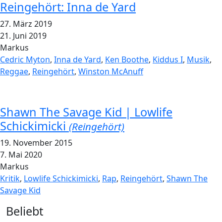
Reingehört: Inna de Yard
27. März 2019
21. Juni 2019
Markus
Cedric Myton
,
Inna de Yard
,
Ken Boothe
,
Kiddus I
,
Musik
,
Reggae
,
Reingehört
,
Winston McAnuff
Shawn The Savage Kid | Lowlife
Schickimicki
(Reingehört)
19. November 2015
7. Mai 2020
Markus
Kritik
,
Lowlife Schickimicki
,
Rap
,
Reingehört
,
Shawn The
Savage Kid
Widgets
Beliebt