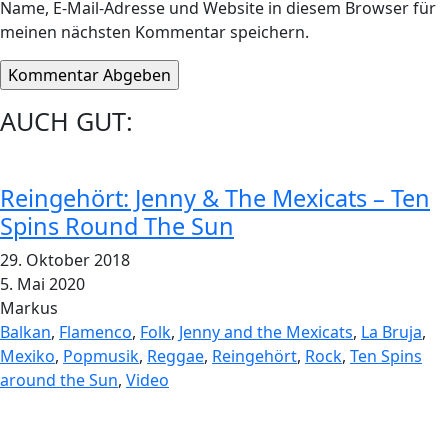
Name, E-Mail-Adresse und Website in diesem Browser für
meinen nächsten Kommentar speichern.
AUCH GUT:
Reingehört: Jenny & The Mexicats – Ten
Spins Round The Sun
29. Oktober 2018
5. Mai 2020
Markus
Balkan
,
Flamenco
,
Folk
,
Jenny and the Mexicats
,
La Bruja
,
Mexiko
,
Popmusik
,
Reggae
,
Reingehört
,
Rock
,
Ten Spins
around the Sun
,
Video