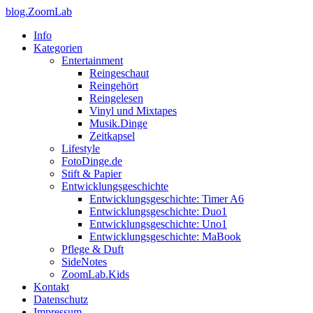
blog.ZoomLab
Info
Kategorien
Entertainment
Reingeschaut
Reingehört
Reingelesen
Vinyl und Mixtapes
Musik.Dinge
Zeitkapsel
Lifestyle
FotoDinge.de
Stift & Papier
Entwicklungsgeschichte
Entwicklungsgeschichte: Timer A6
Entwicklungsgeschichte: Duo1
Entwicklungsgeschichte: Uno1
Entwicklungsgeschichte: MaBook
Pflege & Duft
SideNotes
ZoomLab.Kids
Kontakt
Datenschutz
Impressum