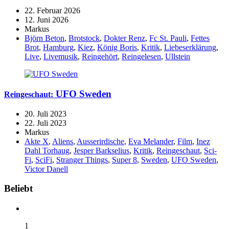
22. Februar 2026
12. Juni 2026
Markus
Björn Beton
,
Brotstock
,
Dokter Renz
,
Fc St. Pauli
,
Fettes
Brot
,
Hamburg
,
Kiez
,
König Boris
,
Kritik
,
Liebeserklärung
,
Live
,
Livemusik
,
Reingehört
,
Reingelesen
,
Ullstein
UFO Sweden
Reingeschaut:
20. Juli 2023
22. Juli 2023
Markus
Akte X
,
Aliens
,
Ausserirdische
,
Eva Melander
,
Film
,
Inez
Dahl Torhaug
,
Jesper Barkselius
,
Kritik
,
Reingeschaut
,
Sci-
Fi
,
SciFi
,
Stranger Things
,
Super 8
,
Sweden
,
UFO Sweden
,
Victor Danell
Widgets
Beliebt
1