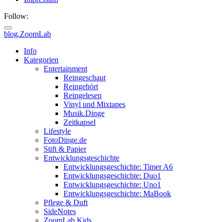
Follow:
blog.ZoomLab
Info
Kategorien
Entertainment
Reingeschaut
Reingehört
Reingelesen
Vinyl und Mixtapes
Musik.Dinge
Zeitkapsel
Lifestyle
FotoDinge.de
Stift & Papier
Entwicklungsgeschichte
Entwicklungsgeschichte: Timer A6
Entwicklungsgeschichte: Duo1
Entwicklungsgeschichte: Uno1
Entwicklungsgeschichte: MaBook
Pflege & Duft
SideNotes
ZoomLab.Kids