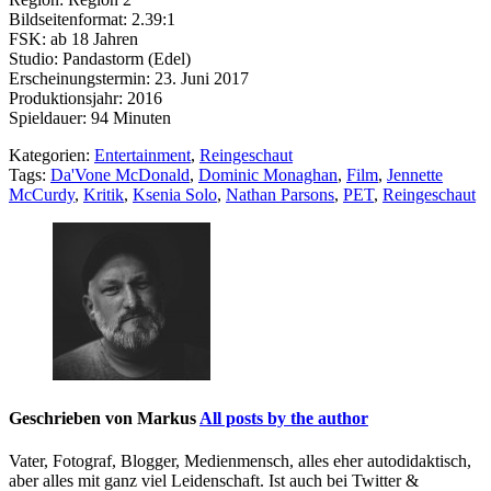
Bildseitenformat: 2.39:1
FSK: ab 18 Jahren
Studio: Pandastorm (Edel)
Erscheinungstermin: 23. Juni 2017
Produktionsjahr: 2016
Spieldauer: 94 Minuten
Kategorien:
Entertainment
,
Reingeschaut
Tags:
Da'Vone McDonald
,
Dominic Monaghan
,
Film
,
Jennette
McCurdy
,
Kritik
,
Ksenia Solo
,
Nathan Parsons
,
PET
,
Reingeschaut
Geschrieben von
Markus
All posts by the author
Vater, Fotograf, Blogger, Medienmensch, alles eher autodidaktisch,
aber alles mit ganz viel Leidenschaft. Ist auch bei Twitter &