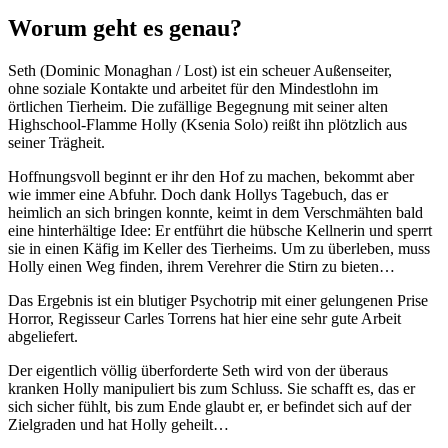
Worum geht es genau?
Seth (Dominic Monaghan / Lost) ist ein scheuer Außenseiter,
ohne soziale Kontakte und arbeitet für den Mindestlohn im
örtlichen Tierheim. Die zufällige Begegnung mit seiner alten
Highschool-Flamme Holly (Ksenia Solo) reißt ihn plötzlich aus
seiner Trägheit.
Hoffnungsvoll beginnt er ihr den Hof zu machen, bekommt aber
wie immer eine Abfuhr. Doch dank Hollys Tagebuch, das er
heimlich an sich bringen konnte, keimt in dem Verschmähten bald
eine hinterhältige Idee: Er entführt die hübsche Kellnerin und sperrt
sie in einen Käfig im Keller des Tierheims. Um zu überleben, muss
Holly einen Weg finden, ihrem Verehrer die Stirn zu bieten…
Das Ergebnis ist ein blutiger Psychotrip mit einer gelungenen Prise
Horror, Regisseur Carles Torrens hat hier eine sehr gute Arbeit
abgeliefert.
Der eigentlich völlig überforderte Seth wird von der überaus
kranken Holly manipuliert bis zum Schluss. Sie schafft es, das er
sich sicher fühlt, bis zum Ende glaubt er, er befindet sich auf der
Zielgraden und hat Holly geheilt…