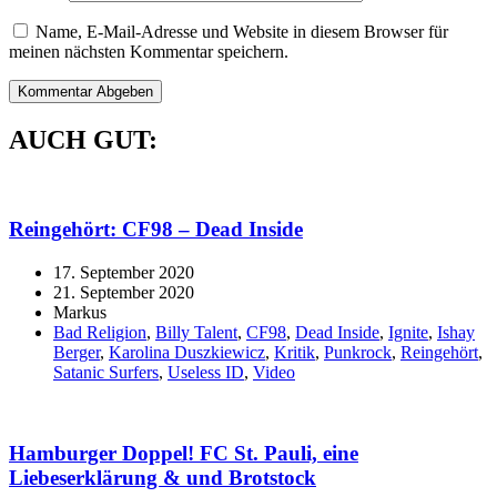
Name, E-Mail-Adresse und Website in diesem Browser für
meinen nächsten Kommentar speichern.
AUCH GUT:
Reingehört: CF98 – Dead Inside
17. September 2020
21. September 2020
Markus
Bad Religion
,
Billy Talent
,
CF98
,
Dead Inside
,
Ignite
,
Ishay
Berger
,
Karolina Duszkiewicz
,
Kritik
,
Punkrock
,
Reingehört
,
Satanic Surfers
,
Useless ID
,
Video
Hamburger Doppel! FC St. Pauli, eine
Liebeserklärung & und Brotstock