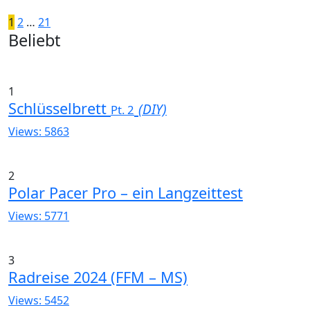
Seitennummerierung
Ältere
1
2
…
21
Widgets
Beliebt
Posts
der
Beiträge
1
Schlüsselbrett
(DIY)
Pt. 2
Views: 5863
2
Polar Pacer Pro – ein Langzeittest
Views: 5771
3
Radreise 2024 (FFM – MS)
Views: 5452