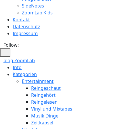
SideNotes
ZoomLab.Kids
Kontakt
Datenschutz
Impressum
Follow:
blog.ZoomLab
ZoomLab
Info
Kategorien
//
Entertainment
pers.
Reingeschaut
Reingehört
Blog
Reingelesen
Vinyl und Mixtapes
Musik.Dinge
Zeitkapsel