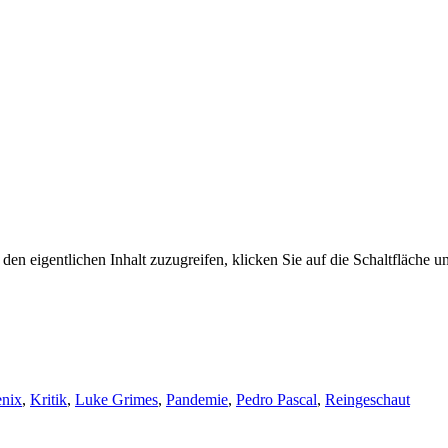
den eigentlichen Inhalt zuzugreifen, klicken Sie auf die Schaltfläche un
enix
,
Kritik
,
Luke Grimes
,
Pandemie
,
Pedro Pascal
,
Reingeschaut