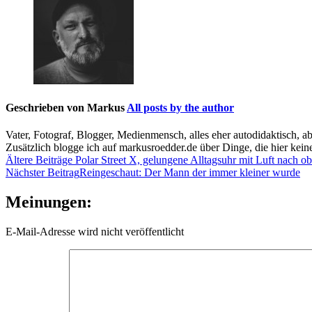
Geschrieben von
Markus
All posts by the author
Vater, Fotograf, Blogger, Medienmensch, alles eher autodidaktisch, a
Zusätzlich blogge ich auf markusroedder.de über Dinge, die hier keine
Beitragsnavigation
Ältere Beiträge
Polar Street X, gelungene Alltagsuhr mit Luft nach o
Nächster Beitrag
Reingeschaut: Der Mann der immer kleiner wurde
Meinungen:
E-Mail-Adresse wird nicht veröffentlicht