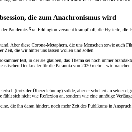
bsession, die zum Anachronismus wird
 der Pandemie-Ära. Eddington versucht krampfhaft, die Hysterie, die Is
tand. Aber diese Corona-Metaphern, die uns Menschen sowie auch Filmem
r Zeit, die wir hinter uns lassen wollen und sollen.
chokammer fest, in der sie glauben, das Thema sei noch immer brandaktu
neastischen Denkmäler für die Paranoia von 2020 mehr – wir brauchen 
risch (trotz der Überzeichnung) solide, aber er scheitert an seiner ei
e fühlt sich nicht wie Reflexion an, sondern wie eine unnötige Verlän
 eine, die ihn daran hindert, noch mehr Zeit des Publikums in Anspruc