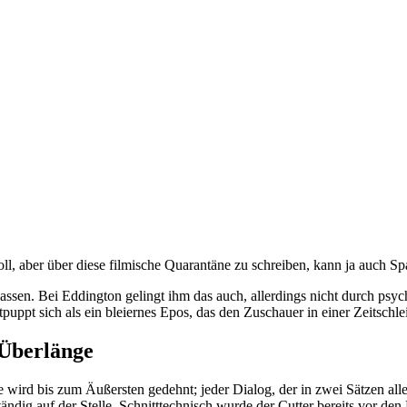
oll, aber über diese filmische Quarantäne zu schreiben, kann ja auch S
lassen. Bei Eddington gelingt ihm das auch, allerdings nicht durch psy
puppt sich als ein bleiernes Epos, das den Zuschauer in einer Zeitschl
 Überlänge
e wird bis zum Äußersten gedehnt; jeder Dialog, der in zwei Sätzen a
ständig auf der Stelle. Schnitttechnisch wurde der Cutter bereits vor den