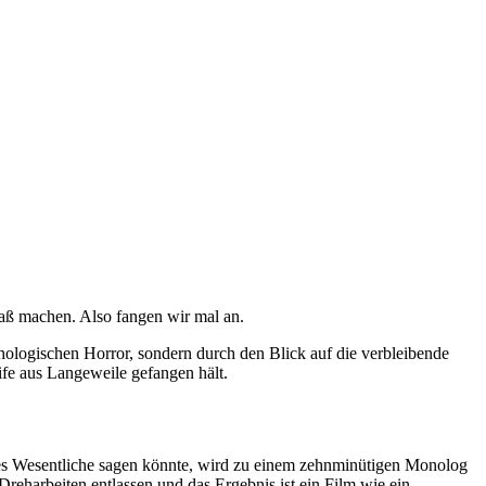
paß machen. Also fangen wir mal an.
chologischen Horror, sondern durch den Blick auf die verbleibende
eife aus Langeweile gefangen hält.
lles Wesentliche sagen könnte, wird zu einem zehnminütigen Monolog
 Dreharbeiten entlassen und das Ergebnis ist ein Film wie ein