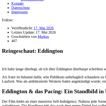
Kontakt
Datenschutz
Impressum
Follow:
Veröffentlicht:
17. Mai 2026
Letztes Update:
17. Mai 2026
Geschrieben von
Markus
407
Reingeschaut: Eddington
Ich habe lange überlegt, ob ich über Eddington überhaupt schreiben s
Ari Aster ist bekannt dafür, sein Publikum unbehaglich schaudern zu 
Laufzeit. Was als ambitionierte Western-Satire angekündigt wurde, ent
Eddington & das Pacing: Ein Standbild in
Der Film leidet an einer massiven Self-Indulgence. Nahezu jede Szen
aufgeblasen. Die Handlung tritt also nach dem ersten Drittel fast voll