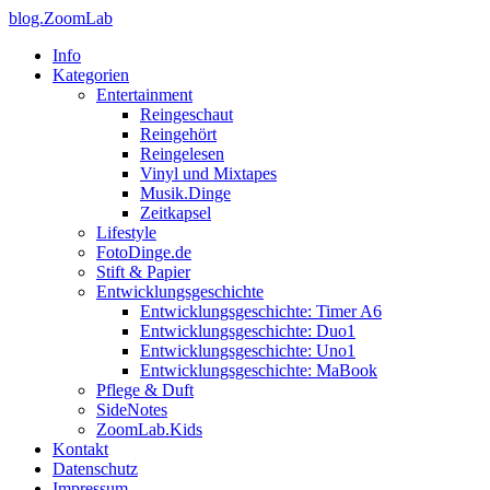
blog.ZoomLab
Info
Kategorien
Entertainment
Reingeschaut
Reingehört
Reingelesen
Vinyl und Mixtapes
Musik.Dinge
Zeitkapsel
Lifestyle
FotoDinge.de
Stift & Papier
Entwicklungsgeschichte
Entwicklungsgeschichte: Timer A6
Entwicklungsgeschichte: Duo1
Entwicklungsgeschichte: Uno1
Entwicklungsgeschichte: MaBook
Pflege & Duft
SideNotes
ZoomLab.Kids
Kontakt
Datenschutz
Impressum