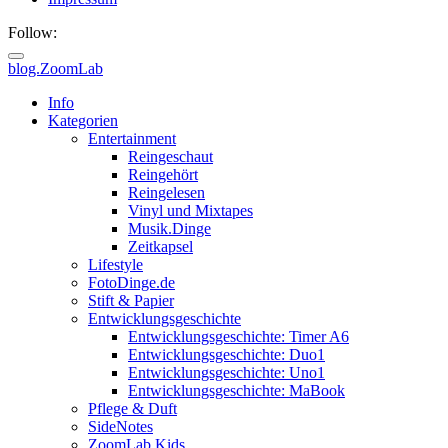
Follow:
blog.ZoomLab
Info
Kategorien
Entertainment
Reingeschaut
Reingehört
Reingelesen
Vinyl und Mixtapes
Musik.Dinge
Zeitkapsel
Lifestyle
FotoDinge.de
Stift & Papier
Entwicklungsgeschichte
Entwicklungsgeschichte: Timer A6
Entwicklungsgeschichte: Duo1
Entwicklungsgeschichte: Uno1
Entwicklungsgeschichte: MaBook
Pflege & Duft
SideNotes
ZoomLab.Kids