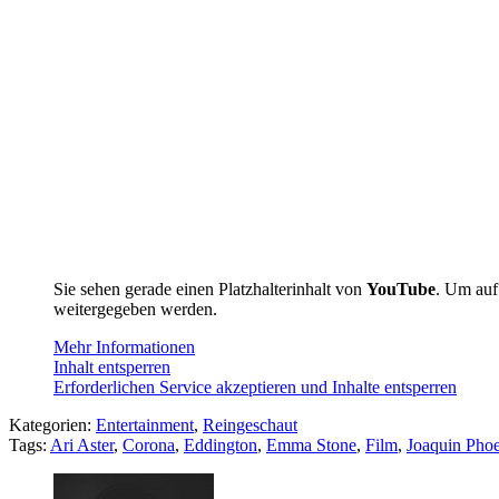
Sie sehen gerade einen Platzhalterinhalt von
YouTube
. Um auf 
weitergegeben werden.
Mehr Informationen
Inhalt entsperren
Erforderlichen Service akzeptieren und Inhalte entsperren
Kategorien:
Entertainment
,
Reingeschaut
Tags:
Ari Aster
,
Corona
,
Eddington
,
Emma Stone
,
Film
,
Joaquin Pho