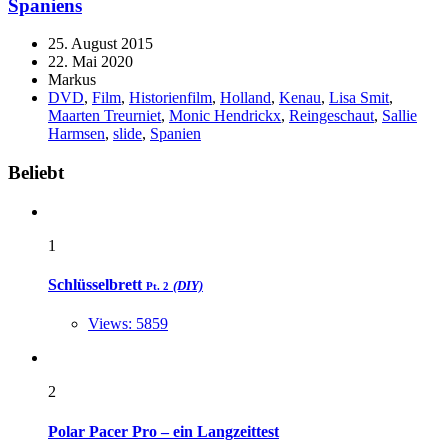
Spaniens
25. August 2015
22. Mai 2020
Markus
DVD
,
Film
,
Historienfilm
,
Holland
,
Kenau
,
Lisa Smit
,
Maarten Treurniet
,
Monic Hendrickx
,
Reingeschaut
,
Sallie
Harmsen
,
slide
,
Spanien
Widgets
Beliebt
1
Schlüsselbrett
(DIY)
Pt. 2
Views: 5859
2
Polar Pacer Pro – ein Langzeittest