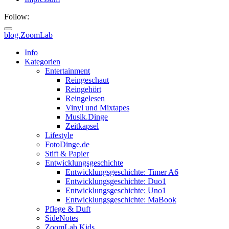
Follow:
blog.ZoomLab
Info
Kategorien
Entertainment
Reingeschaut
Reingehört
Reingelesen
Vinyl und Mixtapes
Musik.Dinge
Zeitkapsel
Lifestyle
FotoDinge.de
Stift & Papier
Entwicklungsgeschichte
Entwicklungsgeschichte: Timer A6
Entwicklungsgeschichte: Duo1
Entwicklungsgeschichte: Uno1
Entwicklungsgeschichte: MaBook
Pflege & Duft
SideNotes
ZoomLab.Kids