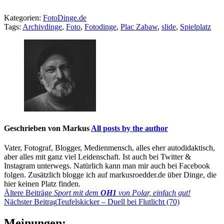
Kategorien:
FotoDinge.de
Tags:
Archivdinge
,
Foto
,
Fotodinge
,
Plac Zabaw
,
slide
,
Spielplatz
Geschrieben von
Markus
All posts by the author
Vater, Fotograf, Blogger, Medienmensch, alles eher autodidaktisch,
aber alles mit ganz viel Leidenschaft. Ist auch bei Twitter &
Instagram unterwegs. Natürlich kann man mir auch bei Facebook
folgen. Zusätzlich blogge ich auf markusroedder.de über Dinge, die
hier keinen Platz finden.
Beitragsnavigation
Ältere Beiträge
Sport mit dem
OH1
von Polar, einfach gut!
Nächster Beitrag
Teufelskicker – Duell bei Flutlicht (70)
Meinungen: