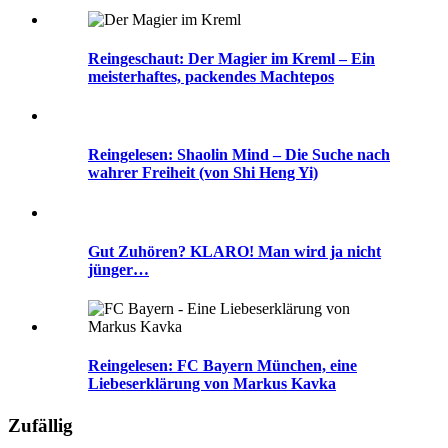
Reingeschaut: Der Magier im Kreml – Ein
meisterhaftes, packendes Machtepos
Reingelesen: Shaolin Mind – Die Suche nach
wahrer Freiheit (von Shi Heng Yi)
Gut Zuhören? KLARO! Man wird ja nicht
jünger…
Reingelesen: FC Bayern München, eine
Liebeserklärung von Markus Kavka
Zufällig