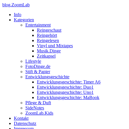
blog.ZoomLab
Info
Kategorien
Entertainment
Reingeschaut
Reingehört
Reingelesen
Vinyl und Mixtapes
Musik.Dinge
Zeitkapsel
Lifestyle
FotoDinge.de
Stift & Papier
Entwicklungsgeschichte
Entwicklungsgeschichte: Timer A6
Entwicklungsgeschichte: Duo1
Entwicklungsgeschichte: Uno1
Entwicklungsgeschichte: MaBook
Pflege & Duft
SideNotes
ZoomLab.Kids
Kontakt
Datenschutz
Impressum