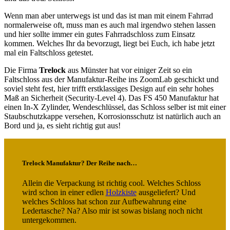
Wenn man aber unterwegs ist und das ist man mit einem Fahrrad
normalerweise oft, muss man es auch mal irgendwo stehen lassen
und hier sollte immer ein gutes Fahrradschloss zum Einsatz
kommen. Welches Ihr da bevorzugt, liegt bei Euch, ich habe jetzt
mal ein Faltschloss getestet.
Die Firma
Trelock
aus Münster hat vor einiger Zeit so ein
Faltschloss aus der Manufaktur-Reihe ins ZoomLab geschickt und
soviel steht fest, hier trifft erstklassiges Design auf ein sehr hohes
Maß an Sicherheit (Security-Level 4). Das FS 450 Manufaktur hat
einen In-X Zylinder, Wendeschlüssel, das Schloss selber ist mit einer
Staubschutzkappe versehen, Korrosionsschutz ist natürlich auch an
Bord und ja, es sieht richtig gut aus!
Trelock Manufaktur? Der Reihe nach…
Allein die Verpackung ist richtig cool. Welches Schloss
wird schon in einer edlen
Holzkiste
ausgeliefert? Und
welches Schloss hat schon zur Aufbewahrung eine
Ledertasche? Na? Also mir ist sowas bislang noch nicht
untergekommen.