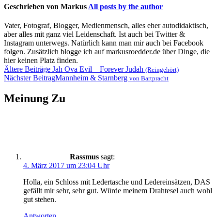
Geschrieben von
Markus
All posts by the author
Vater, Fotograf, Blogger, Medienmensch, alles eher autodidaktisch,
aber alles mit ganz viel Leidenschaft. Ist auch bei Twitter &
Instagram unterwegs. Natürlich kann man mir auch bei Facebook
folgen. Zusätzlich blogge ich auf markusroedder.de über Dinge, die
hier keinen Platz finden.
Beitragsnavigation
Ältere Beiträge
Jah Ova Evil – Forever Judah
(Reingehört)
Nächster Beitrag
Mannheim & Starnberg
von Bartpracht
Meinung Zu
Rassmus
sagt:
4. März 2017 um 23:04 Uhr
Holla, ein Schloss mit Ledertasche und Ledereinsätzen, DAS
gefällt mir sehr, sehr gut. Würde meinem Drahtesel auch wohl
gut stehen.
Antworten