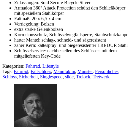
Zulassungen: Sold Secure Bicycle Silver
Armadon 360° Attack Protection schützt den Schließkörper
mit speziellem Stahlkörper
Faltmaß: 20 x 6,5 x 4 cm
Verriegelung: Bolzen
extra starke Gelenkbolzen
Korrosionsschutz, Schlüsselwegfallsperre, Staubschutzkappe
harter Mantel: schlag-, schneid- und sägeresistent
zäher Kern: kältespray- und biegeresistenter TREDUR Stahl
Schlüsselservice: nachbestellen des Schlüssels mit dem
mitgelieferten Key-Code
Kategorien:
Fahrrad
,
Lifestyle
Tags:
Fahrrad
,
Faltschloss
,
Manufaktur
,
Münster
,
Persönliches
,
Schloss
,
Sicherheit
,
Singlespeed
,
slide
,
Trelock
,
Tretwerk