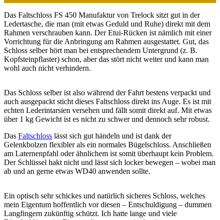
Das Faltschloss FS 450 Manufaktur von Trelock sitzt gut in der
Ledertasche, die man (mit etwas Geduld und Ruhe) direkt mit dem
Rahmen verschrauben kann. Der Etui-Rücken ist nämlich mit einer
Vorrichtung für die Anbringung am Rahmen ausgestattet. Gut, das
Schloss selber hört man bei entsprechendem Untergrund (z. B.
Kopfsteinpflaster) schon, aber das stört nicht weiter und kann man
wohl auch nicht verhindern.
Das Schloss selber ist also während der Fahrt bestens verpackt und
auch ausgepackt sticht dieses Faltschloss direkt ins Auge. Es ist mit
echten Lederintarsien versehen und fällt somit direkt auf. Mit etwas
über 1 kg Gewicht ist es nicht zu schwer und dennoch sehr robust.
Das
Faltschloss
lässt sich gut händeln und ist dank der
Gelenkbolzen flexibler als ein normales Bügelschloss. Anschließen
am Laternenpfahl oder ähnlichem ist somit überhaupt kein Problem.
Der Schlüssel hakt nicht und lässt sich locker bewegen – wobei man
ab und an gerne etwas WD40 anwenden sollte.
Ein optisch sehr schickes und natürlich sicheres Schloss, welches
mein Eigentum hoffentlich vor diesen – Entschuldigung – dummen
Langfingern zukünftig schützt. Ich hatte lange und viele