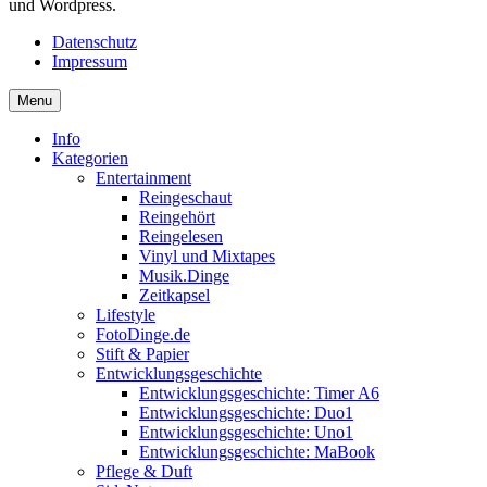
und Wordpress.
Datenschutz
Impressum
Menu
Info
Kategorien
Entertainment
Reingeschaut
Reingehört
Reingelesen
Vinyl und Mixtapes
Musik.Dinge
Zeitkapsel
Lifestyle
FotoDinge.de
Stift & Papier
Entwicklungsgeschichte
Entwicklungsgeschichte: Timer A6
Entwicklungsgeschichte: Duo1
Entwicklungsgeschichte: Uno1
Entwicklungsgeschichte: MaBook
Pflege & Duft