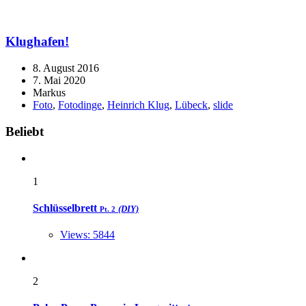
Klughafen!
8. August 2016
7. Mai 2020
Markus
Foto
,
Fotodinge
,
Heinrich Klug
,
Lübeck
,
slide
Widgets
Beliebt
1
Schlüsselbrett
(DIY)
Pt. 2
Views: 5844
2