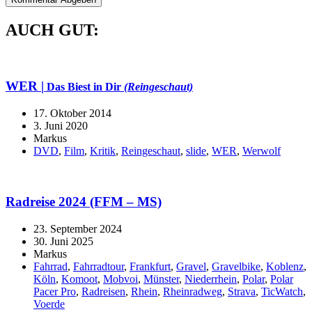
AUCH GUT:
WER |
Das Biest in Dir
(Reingeschaut)
17. Oktober 2014
3. Juni 2020
Markus
DVD
,
Film
,
Kritik
,
Reingeschaut
,
slide
,
WER
,
Werwolf
Radreise 2024 (FFM – MS)
23. September 2024
30. Juni 2025
Markus
Fahrrad
,
Fahrradtour
,
Frankfurt
,
Gravel
,
Gravelbike
,
Koblenz
,
Köln
,
Komoot
,
Mobvoi
,
Münster
,
Niederrhein
,
Polar
,
Polar
Pacer Pro
,
Radreisen
,
Rhein
,
Rheinradweg
,
Strava
,
TicWatch
,
Voerde