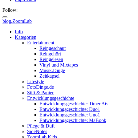
Follow:
blog.ZoomLab
Info
Kategorien
Entertainment
Reingeschaut
Reingehört
Reingelesen
Vinyl und Mixtapes
Musik.Dinge
Zeitkapsel
Lifestyle
FotoDinge.de
Stift & Papier
Entwicklungsgeschichte
Entwicklungsgeschichte: Timer A6
Entwicklungsgeschichte: Duo1
Entwicklungsgeschichte: Uno1
Entwicklungsgeschichte: MaBook
Pflege & Duft
SideNotes
ZoomLab.Kids