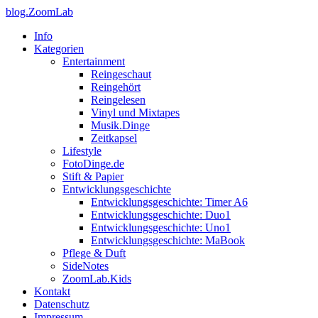
blog.ZoomLab
Info
Kategorien
Entertainment
Reingeschaut
Reingehört
Reingelesen
Vinyl und Mixtapes
Musik.Dinge
Zeitkapsel
Lifestyle
FotoDinge.de
Stift & Papier
Entwicklungsgeschichte
Entwicklungsgeschichte: Timer A6
Entwicklungsgeschichte: Duo1
Entwicklungsgeschichte: Uno1
Entwicklungsgeschichte: MaBook
Pflege & Duft
SideNotes
ZoomLab.Kids
Kontakt
Datenschutz
Impressum