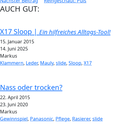
Nächster Beitrag
Reingeschaut: Puls
AUCH GUT:
X17 Sloop |
Ein hilfreiches Alltags-Tool!
15. Januar 2015
14. Juni 2025
Markus
Klammern
,
Leder
,
Mauly
,
slide
,
Sloop
,
X17
Nass oder trocken?
22. April 2015
23. Juni 2020
Markus
Gewinnspiel
,
Panasonic
,
Pflege
,
Rasierer
,
slide