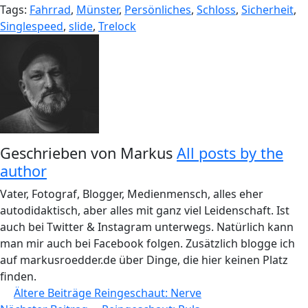
Tags:
Fahrrad
,
Münster
,
Persönliches
,
Schloss
,
Sicherheit
,
Singlespeed
,
slide
,
Trelock
Geschrieben von
Markus
All posts by the
author
Vater, Fotograf, Blogger, Medienmensch, alles eher
autodidaktisch, aber alles mit ganz viel Leidenschaft. Ist
auch bei Twitter & Instagram unterwegs. Natürlich kann
man mir auch bei Facebook folgen. Zusätzlich blogge ich
auf markusroedder.de über Dinge, die hier keinen Platz
finden.
Beitragsnavigation
Ältere Beiträge
Reingeschaut: Nerve