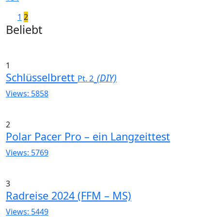
Seitennummerierung
Neuere
1
2
Widgets
Beliebt
Beiträge
der
Beiträge
1
Schlüsselbrett
(DIY)
Pt. 2
Views: 5858
2
Polar Pacer Pro – ein Langzeittest
Views: 5769
3
Radreise 2024 (FFM – MS)
Views: 5449