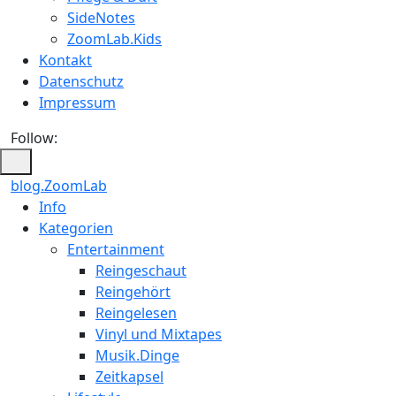
SideNotes
ZoomLab.Kids
Kontakt
Datenschutz
Impressum
Follow:
blog.ZoomLab
ZoomLab
Info
Kategorien
//
Entertainment
pers.
Reingeschaut
Reingehört
Blog
Reingelesen
Vinyl und Mixtapes
Musik.Dinge
Zeitkapsel