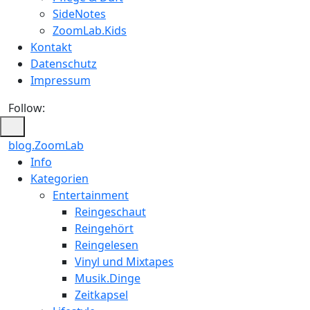
SideNotes
ZoomLab.Kids
Kontakt
Datenschutz
Impressum
Follow:
blog.ZoomLab
ZoomLab
Info
Kategorien
//
Entertainment
pers.
Reingeschaut
Reingehört
Blog
Reingelesen
Vinyl und Mixtapes
Musik.Dinge
Zeitkapsel