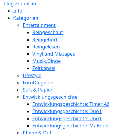
blog.ZoomLab
Info
Kategorien
Entertainment
Reingeschaut
Reingehört
Reingelesen
Vinyl und Mixtapes
Musik.Dinge
Zeitkapsel
Lifestyle
FotoDinge.de
Stift & Papier
Entwicklungsgeschichte
Entwicklungsgeschichte: Timer A6
Entwicklungsgeschichte: Duo1
Entwicklungsgeschichte: Uno1
Entwicklungsgeschichte: MaBook
Pflege & Duft