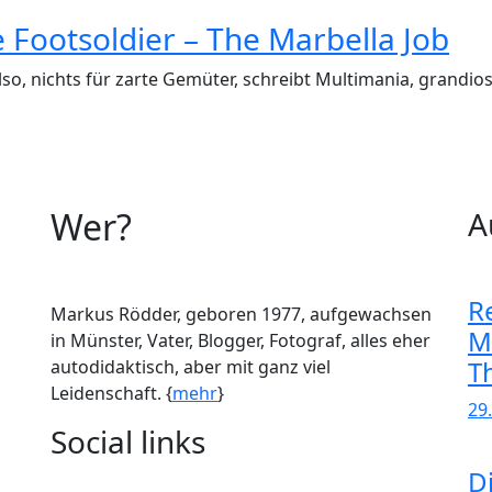
 Footsoldier – The Marbella Job
also, nichts für zarte Gemüter, schreibt Multimania, grandi
Wer?
A
R
Markus Rödder, geboren 1977, aufgewachsen
M
in Münster, Vater, Blogger, Fotograf, alles eher
T
autodidaktisch, aber mit ganz viel
Leidenschaft. {
mehr
}
29
Social links
D