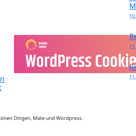
M
10
R
11
Re
in
11
t
chönen Dingen, Mate und Wordpress.