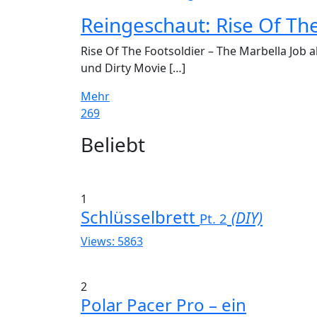
Reingeschaut: Rise Of The
Rise Of The Footsoldier – The Marbella Job 
und Dirty Movie […]
Mehr
269
Widgets
Beliebt
1
Schlüsselbrett
(DIY)
Pt. 2
Views: 5863
2
Polar Pacer Pro – ein