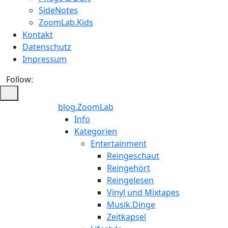
SideNotes
ZoomLab.Kids
Kontakt
Datenschutz
Impressum
Follow:
blog.ZoomLab
ZoomLab
Info
Kategorien
//
Entertainment
Reingeschaut
pers.
Reingehört
Reingelesen
Blog
Vinyl und Mixtapes
Musik.Dinge
Zeitkapsel