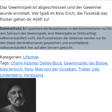
Das Gewinnspiel ist abgeschlossen und der Gewinner
wurde ermittelt. Viel Spaß im Kino Erich, die Tickets& das
Poster gehen dir ASAP zu!
Datenschutz: I
ch speichere die Mailadressen in den Kommentaren nur für
den Zeitraum des Gewinnspiels, eine Weitergabe an Dritte erfolgt
selbstverständlich nicht. Die Postadressen der Gewinner werden nur für
den Zweck des Briefversands gespeichert und anschließend
selbstverständlich hier auf allen Servern gelöscht.
Kategorien:
Lifestyle
Tags:
Charly Hübner
,
Detlev Buck
,
Gewinnspiel
,
Jan Bülow
,
Julia Jentsch
,
Kino
,
Max von der Groeben
,
Trailer
,
Udo
Lindenberg
,
Verlosung