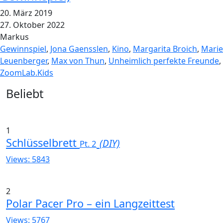
20. März 2019
27. Oktober 2022
Markus
Gewinnspiel
,
Jona Gaensslen
,
Kino
,
Margarita Broich
,
Marie
Leuenberger
,
Max von Thun
,
Unheimlich perfekte Freunde
,
ZoomLab.Kids
Widgets
Beliebt
1
Schlüsselbrett
(DIY)
Pt. 2
Views: 5843
2
Polar Pacer Pro – ein Langzeittest
Views: 5767