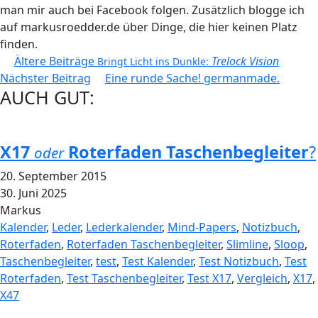
man mir auch bei Facebook folgen. Zusätzlich blogge ich
auf markusroedder.de über Dinge, die hier keinen Platz
finden.
Beitragsnavigation
Ältere Beiträge
Trelock Vision
Bringt Licht ins Dunkle:
Nächster Beitrag
Eine runde Sache! germanmade.
AUCH GUT:
X17
Roterfaden Taschenbegleiter
?
oder
20. September 2015
30. Juni 2025
Markus
Kalender
,
Leder
,
Lederkalender
,
Mind-Papers
,
Notizbuch
,
Roterfaden
,
Roterfaden Taschenbegleiter
,
Slimline
,
Sloop
,
Taschenbegleiter
,
test
,
Test Kalender
,
Test Notizbuch
,
Test
Roterfaden
,
Test Taschenbegleiter
,
Test X17
,
Vergleich
,
X17
,
X47