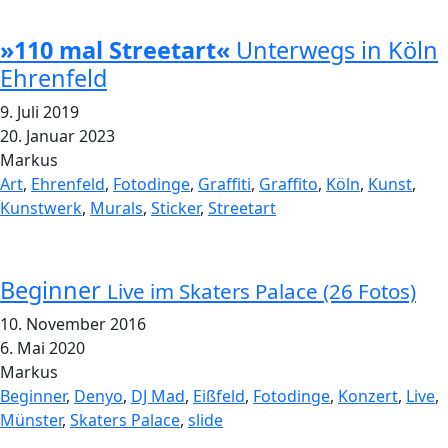
»110 mal Streetart«
Unterwegs in Köln
Ehrenfeld
9. Juli 2019
20. Januar 2023
Markus
Art
,
Ehrenfeld
,
Fotodinge
,
Graffiti
,
Graffito
,
Köln
,
Kunst
,
Kunstwerk
,
Murals
,
Sticker
,
Streetart
Beginner
Live im Skaters Palace (26 Fotos)
10. November 2016
6. Mai 2020
Markus
Beginner
,
Denyo
,
DJ Mad
,
Eißfeld
,
Fotodinge
,
Konzert
,
Live
,
Münster
,
Skaters Palace
,
slide