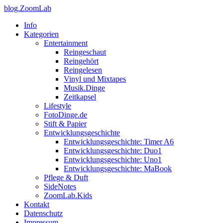
blog.ZoomLab
Info
Kategorien
Entertainment
Reingeschaut
Reingehört
Reingelesen
Vinyl und Mixtapes
Musik.Dinge
Zeitkapsel
Lifestyle
FotoDinge.de
Stift & Papier
Entwicklungsgeschichte
Entwicklungsgeschichte: Timer A6
Entwicklungsgeschichte: Duo1
Entwicklungsgeschichte: Uno1
Entwicklungsgeschichte: MaBook
Pflege & Duft
SideNotes
ZoomLab.Kids
Kontakt
Datenschutz
Impressum