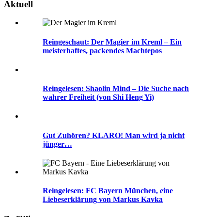
Aktuell
Reingeschaut: Der Magier im Kreml – Ein
meisterhaftes, packendes Machtepos
Reingelesen: Shaolin Mind – Die Suche nach
wahrer Freiheit (von Shi Heng Yi)
Gut Zuhören? KLARO! Man wird ja nicht
jünger…
Reingelesen: FC Bayern München, eine
Liebeserklärung von Markus Kavka