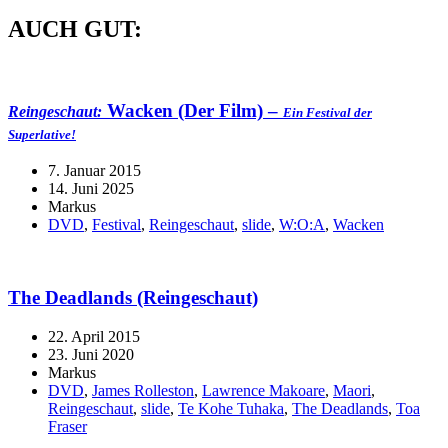
AUCH GUT:
Wacken (Der Film) –
Reingeschaut:
Ein Festival der
Superlative!
7. Januar 2015
14. Juni 2025
Markus
DVD
,
Festival
,
Reingeschaut
,
slide
,
W:O:A
,
Wacken
The Deadlands (Reingeschaut)
22. April 2015
23. Juni 2020
Markus
DVD
,
James Rolleston
,
Lawrence Makoare
,
Maori
,
Reingeschaut
,
slide
,
Te Kohe Tuhaka
,
The Deadlands
,
Toa
Fraser