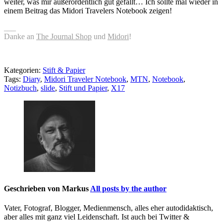
weiter, was mir außerordentlich gut gefällt… Ich sollte mal wieder in
einem Beitrag das Midori Travelers Notebook zeigen!
___
Danke an
The Journal Shop
und
Midori
!
Kategorien:
Stift & Papier
Tags:
Diary
,
Midori Traveler Notebook
,
MTN
,
Notebook
,
Notizbuch
,
slide
,
Stift und Papier
,
X17
Geschrieben von
Markus
All posts by the author
Vater, Fotograf, Blogger, Medienmensch, alles eher autodidaktisch,
aber alles mit ganz viel Leidenschaft. Ist auch bei Twitter &