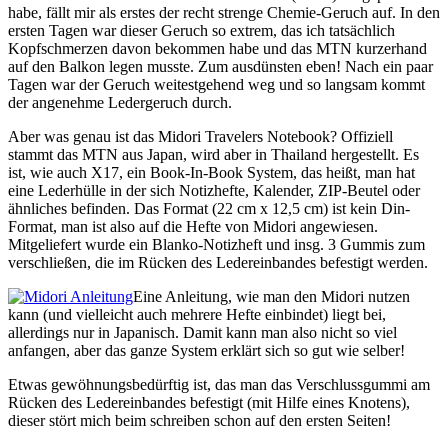
habe, fällt mir als erstes der recht strenge Chemie-Geruch auf. In den
ersten Tagen war dieser Geruch so extrem, das ich tatsächlich
Kopfschmerzen davon bekommen habe und das MTN kurzerhand
auf den Balkon legen musste. Zum ausdünsten eben! Nach ein paar
Tagen war der Geruch weitestgehend weg und so langsam kommt
der angenehme Ledergeruch durch.
Aber was genau ist das Midori Travelers Notebook? Offiziell
stammt das MTN aus Japan, wird aber in Thailand hergestellt. Es
ist, wie auch X17, ein Book-In-Book System, das heißt, man hat
eine Lederhülle in der sich Notizhefte, Kalender, ZIP-Beutel oder
ähnliches befinden. Das Format (22 cm x 12,5 cm) ist kein Din-
Format, man ist also auf die Hefte von Midori angewiesen.
Mitgeliefert wurde ein Blanko-Notizheft und insg. 3 Gummis zum
verschließen, die im Rücken des Ledereinbandes befestigt werden.
Eine Anleitung, wie man den Midori nutzen
kann (und vielleicht auch mehrere Hefte einbindet) liegt bei,
allerdings nur in Japanisch. Damit kann man also nicht so viel
anfangen, aber das ganze System erklärt sich so gut wie selber!
Etwas gewöhnungsbedürftig ist, das man das Verschlussgummi am
Rücken des Ledereinbandes befestigt (mit Hilfe eines Knotens),
dieser stört mich beim schreiben schon auf den ersten Seiten!