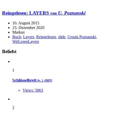
Reingelesen:
LAYERS
U. Poznanski
von
10. August 2015
23. Dezember 2020
Markus
Buch
,
Layers
,
Reingelesen
,
slide
,
Ursula Poznanski
,
WirLesenLayers
Widgets
Beliebt
1
Schlüsselbrett
(DIY)
Pt. 2
Views: 5863
2