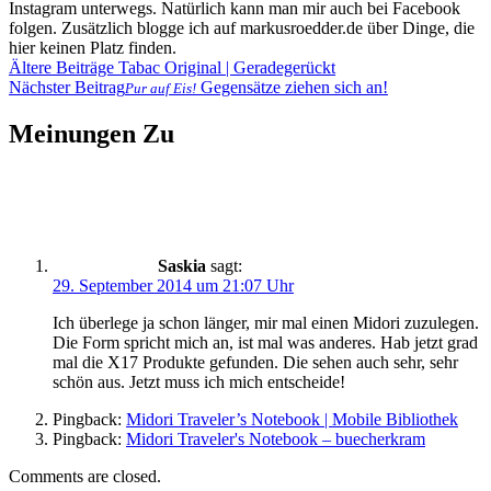
Instagram unterwegs. Natürlich kann man mir auch bei Facebook
folgen. Zusätzlich blogge ich auf markusroedder.de über Dinge, die
hier keinen Platz finden.
Beitragsnavigation
Ältere Beiträge
Tabac Original | Geradegerückt
Nächster Beitrag
Gegensätze ziehen sich an!
Pur auf Eis!
Meinungen Zu
Saskia
sagt:
29. September 2014 um 21:07 Uhr
Ich überlege ja schon länger, mir mal einen Midori zuzulegen.
Die Form spricht mich an, ist mal was anderes. Hab jetzt grad
mal die X17 Produkte gefunden. Die sehen auch sehr, sehr
schön aus. Jetzt muss ich mich entscheide!
Pingback:
Midori Traveler’s Notebook | Mobile Bibliothek
Pingback:
Midori Traveler's Notebook – buecherkram
Comments are closed.