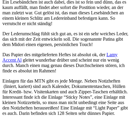
Ein Lesebändchen ist auch dabei, dies ist so fein und dünn, das es
kaum auffällt, man findet aber sofort die Postition wieder, an der
man zuletzt war. Gut gelöst ist, das man dieses Lesebändchen an
einem kleinen Schlitz am Ledereinband befestigen kann. So
verrutscht er nicht ständig!
Der Lederumschlag fühlt sich gut an, es ist ein sehr weiches Leder,
das sich mit der Zeit entwickeln soll. Die sogenannte Patina gibt
dem Midori einen eigenen, persönlichen Touch!
Das Papier des mitgelieferten Heftes ist absolut ok, der
Lamy
Accent Al
gleitet wunderbar drüber und scheint nur ein wenig
durch. Manch einen mag genau dieses Durchscheinen stören, ich
finde es absolut im Rahmen!
Einlagen für das MTN gibt es jede Menge. Neben Notizheften
(liniert, kariert) sind auch Kalender, Dokumententaschen, Hüllen
für Kredit- bzw. Visitenkarten und auch Zipper-Taschen erhältlich.
Interessant finde ich die Einlage “Sticky Notes”, eine Einlage mit
kleinen Notizzetteln, so muss man nicht unbedingt eine Seite aus
den Notizheften herausreißen! Eine Einlage mit “Light Paper” gibt
es auch. Darin befinden sich 128 Seiten sehr dünnes Papier.