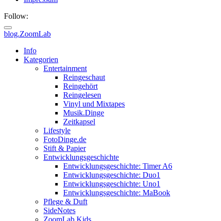
Follow:
blog.ZoomLab
Info
Kategorien
Entertainment
Reingeschaut
Reingehört
Reingelesen
Vinyl und Mixtapes
Musik.Dinge
Zeitkapsel
Lifestyle
FotoDinge.de
Stift & Papier
Entwicklungsgeschichte
Entwicklungsgeschichte: Timer A6
Entwicklungsgeschichte: Duo1
Entwicklungsgeschichte: Uno1
Entwicklungsgeschichte: MaBook
Pflege & Duft
SideNotes
ZoomLab.Kids