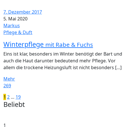
7. Dezember 2017
5. Mai 2020
Markus
Pflege & Duft
Winterpflege
mit Rabe & Fuchs
Eins ist klar, besonders im Winter benötigt der Bart und
auch die Haut darunter bedeutend mehr Pflege. Vor
allem die trockene Heizungsluft ist nicht besonders […]
Mehr
269
Seitennummerierung
Ältere
1
2
…
19
Widgets
Beliebt
Posts
der
Beiträge
1