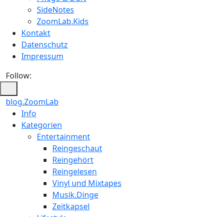
SideNotes
ZoomLab.Kids
Kontakt
Datenschutz
Impressum
Follow:
blog.ZoomLab
ZoomLab
Info
Kategorien
//
Entertainment
pers.
Reingeschaut
Reingehört
Blog
Reingelesen
Vinyl und Mixtapes
Musik.Dinge
Zeitkapsel