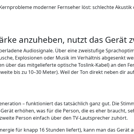
ei Kernprobleme moderner Fernseher löst: schlechte Akust
tärke anzuheben, nutzt das Gerät z
 überladene Audiosignale. Über eine zweistufige Sprachopt
sche, Explosionen oder Musik im Verhältnis abgesenkt we
en über das mitgelieferte optische Toslink-Kabel) an den
chweite bis zu 10–30 Meter). Weil der Ton direkt neben dir 
 Generation – funktioniert das tatsächlich ganz gut. Die S
erät erhöhen, was für die Person, die es eher braucht, seh
e zweite Person einfach über den TV-Lautsprecher zuhört.
Energie für knapp 16 Stunden liefert), kann man das Gerät 