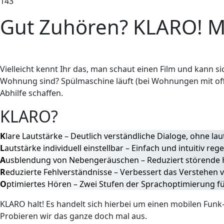
143
Gut Zuhören? KLARO! Ma
Vielleicht kennt Ihr das, man schaut einen Film und kann s
Wohnung sind? Spülmaschine läuft (bei Wohnungen mit offe
Abhilfe schaffen.
KLARO?
K
lare Lautstärke – Deutlich verständliche Dialoge, ohne l
L
autstärke individuell einstellbar – Einfach und intuitiv rege
A
usblendung von Nebengeräuschen – Reduziert störende 
R
eduzierte Fehlverständnisse – Verbessert das Verstehen
O
ptimiertes Hören – Zwei Stufen der Sprachoptimierung fü
KLARO halt! Es handelt sich hierbei um einen mobilen Funk-
Probieren wir das ganze doch mal aus.