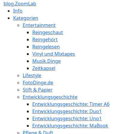
blog.ZoomLab
Info
Kategorien
Entertainment
Reingeschaut
Reingehört
Reingelesen
Vinyl und Mixtapes
Musik.Dinge
Zeitkapsel
Lifestyle
FotoDinge.de
Stift & Papier
Entwicklungsgeschichte
Entwicklungsgeschichte: Timer A6
Entwicklungsgeschichte: Duo1
Entwicklungsgeschichte: Uno1
Entwicklungsgeschichte: MaBook
Pflege & Duft