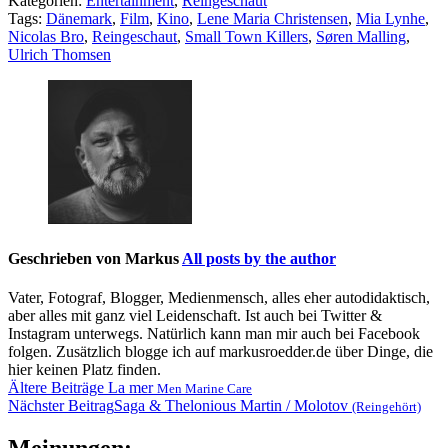
Kategorien:
Entertainment
,
Reingeschaut
Tags:
Dänemark
,
Film
,
Kino
,
Lene Maria Christensen
,
Mia Lynhe
,
Nicolas Bro
,
Reingeschaut
,
Small Town Killers
,
Søren Malling
,
Ulrich Thomsen
Geschrieben von
Markus
All posts by the author
Vater, Fotograf, Blogger, Medienmensch, alles eher autodidaktisch,
aber alles mit ganz viel Leidenschaft. Ist auch bei Twitter &
Instagram unterwegs. Natürlich kann man mir auch bei Facebook
folgen. Zusätzlich blogge ich auf markusroedder.de über Dinge, die
hier keinen Platz finden.
Beitragsnavigation
Ältere Beiträge
La mer
Men Marine Care
Nächster Beitrag
Saga & Thelonious Martin / Molotov
(Reingehört)
Meinungen: