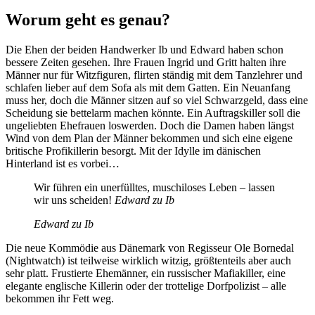
Worum geht es genau?
Die Ehen der beiden Handwerker Ib und Edward haben schon
bessere Zeiten gesehen. Ihre Frauen Ingrid und Gritt halten ihre
Männer nur für Witzfiguren, flirten ständig mit dem Tanzlehrer und
schlafen lieber auf dem Sofa als mit dem Gatten. Ein Neuanfang
muss her, doch die Männer sitzen auf so viel Schwarzgeld, dass eine
Scheidung sie bettelarm machen könnte. Ein Auftragskiller soll die
ungeliebten Ehefrauen loswerden. Doch die Damen haben längst
Wind von dem Plan der Männer bekommen und sich eine eigene
britische Profikillerin besorgt. Mit der Idylle im dänischen
Hinterland ist es vorbei…
Wir führen ein unerfülltes, muschiloses Leben – lassen
wir uns scheiden!
Edward zu Ib
Edward zu Ib
Die neue Kommödie aus Dänemark von Regisseur Ole Bornedal
(Nightwatch) ist teilweise wirklich witzig, größtenteils aber auch
sehr platt. Frustierte Ehemänner, ein russischer Mafiakiller, eine
elegante englische Killerin oder der trottelige Dorfpolizist – alle
bekommen ihr Fett weg.