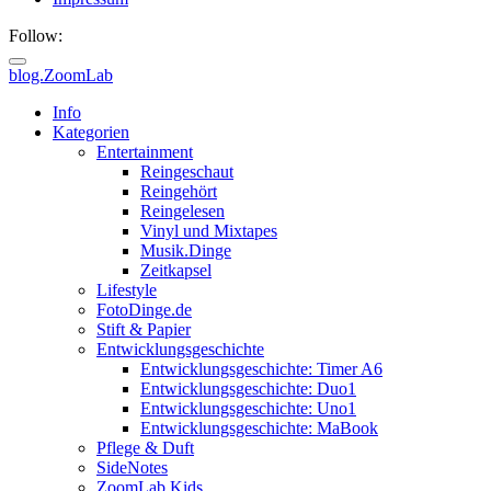
Follow:
blog.ZoomLab
Info
Kategorien
Entertainment
Reingeschaut
Reingehört
Reingelesen
Vinyl und Mixtapes
Musik.Dinge
Zeitkapsel
Lifestyle
FotoDinge.de
Stift & Papier
Entwicklungsgeschichte
Entwicklungsgeschichte: Timer A6
Entwicklungsgeschichte: Duo1
Entwicklungsgeschichte: Uno1
Entwicklungsgeschichte: MaBook
Pflege & Duft
SideNotes
ZoomLab.Kids