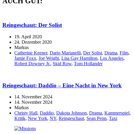
AUCH GUT:
Reingeschaut:
Der Solist
19. April 2020
24. Dezember 2020
Markus
Catherine Keener
,
Dario Marianelli
,
Der Solist
,
Drama
,
Film
,
Jamie Foxx
,
Joe Wright
,
Lisa Gay Hamilton
,
Los Angeles
,
Robert Downey Jr.
,
Skid Row
,
Tom Hollander
Reingeschaut: Daddio – Eine Nacht in New York
14. November 2024
14. November 2024
Markus
Christy Hall
,
Daddio
,
Dakota Johnson
,
Drama
,
Kammerspiel
,
Kritik
,
New York
,
NY
,
Reingeschaut
,
Sean Penn
,
Taxi