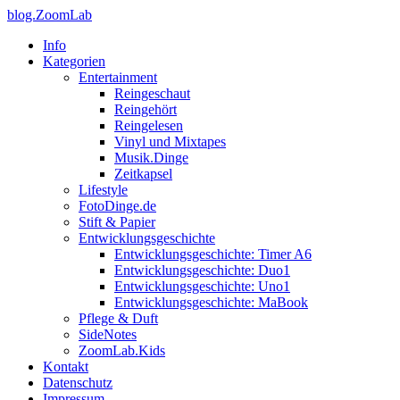
blog.ZoomLab
Info
Kategorien
Entertainment
Reingeschaut
Reingehört
Reingelesen
Vinyl und Mixtapes
Musik.Dinge
Zeitkapsel
Lifestyle
FotoDinge.de
Stift & Papier
Entwicklungsgeschichte
Entwicklungsgeschichte: Timer A6
Entwicklungsgeschichte: Duo1
Entwicklungsgeschichte: Uno1
Entwicklungsgeschichte: MaBook
Pflege & Duft
SideNotes
ZoomLab.Kids
Kontakt
Datenschutz
Impressum