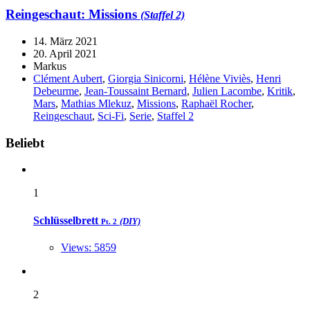
Reingeschaut:
Missions
(Staffel 2)
14. März 2021
20. April 2021
Markus
Clément Aubert
,
Giorgia Sinicorni
,
Hélène Viviès
,
Henri
Debeurme
,
Jean-Toussaint Bernard
,
Julien Lacombe
,
Kritik
,
Mars
,
Mathias Mlekuz
,
Missions
,
Raphaël Rocher
,
Reingeschaut
,
Sci-Fi
,
Serie
,
Staffel 2
Widgets
Beliebt
1
Schlüsselbrett
(DIY)
Pt. 2
Views: 5859
2