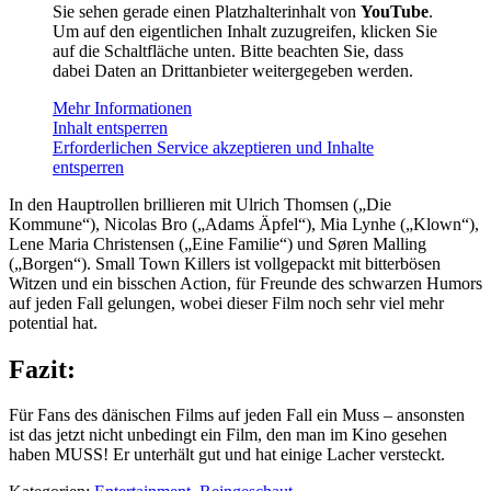
Sie sehen gerade einen Platzhalterinhalt von
YouTube
.
Um auf den eigentlichen Inhalt zuzugreifen, klicken Sie
auf die Schaltfläche unten. Bitte beachten Sie, dass
dabei Daten an Drittanbieter weitergegeben werden.
Mehr Informationen
Inhalt entsperren
Erforderlichen Service akzeptieren und Inhalte
entsperren
In den Hauptrollen brillieren mit Ulrich Thomsen („Die
Kommune“), Nicolas Bro („Adams Äpfel“), Mia Lynhe („Klown“),
Lene Maria Christensen („Eine Familie“) und Søren Malling
(„Borgen“). Small Town Killers ist vollgepackt mit bitterbösen
Witzen und ein bisschen Action, für Freunde des schwarzen Humors
auf jeden Fall gelungen, wobei dieser Film noch sehr viel mehr
potential hat.
Fazit:
Für Fans des dänischen Films auf jeden Fall ein Muss – ansonsten
ist das jetzt nicht unbedingt ein Film, den man im Kino gesehen
haben MUSS! Er unterhält gut und hat einige Lacher versteckt.