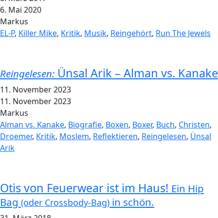
6. Mai 2020
Markus
EL-P
,
Killer Mike
,
Kritik
,
Musik
,
Reingehört
,
Run The Jewels
Ünsal Arik – Alman vs. Kanake
Reingelesen:
11. November 2023
11. November 2023
Markus
Alman vs. Kanake
,
Biografie
,
Boxen
,
Boxer
,
Buch
,
Christen
,
Droemer
,
Kritik
,
Moslem
,
Reflektieren
,
Reingelesen
,
Ünsal
Arik
Otis von Feuerwear ist im Haus!
Ein Hip
Bag
in schön.
(oder Crossbody-Bag)