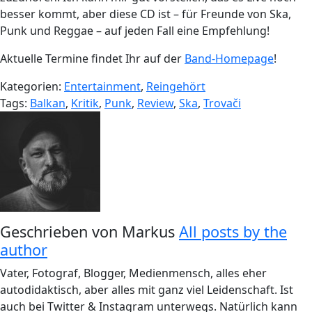
besser kommt, aber diese CD ist – für Freunde von Ska,
Punk und Reggae – auf jeden Fall eine Empfehlung!
Aktuelle Termine findet Ihr auf der
Band-Homepage
!
Kategorien:
Entertainment
,
Reingehört
Tags:
Balkan
,
Kritik
,
Punk
,
Review
,
Ska
,
Trovači
Geschrieben von
Markus
All posts by the
author
Vater, Fotograf, Blogger, Medienmensch, alles eher
autodidaktisch, aber alles mit ganz viel Leidenschaft. Ist
auch bei Twitter & Instagram unterwegs. Natürlich kann