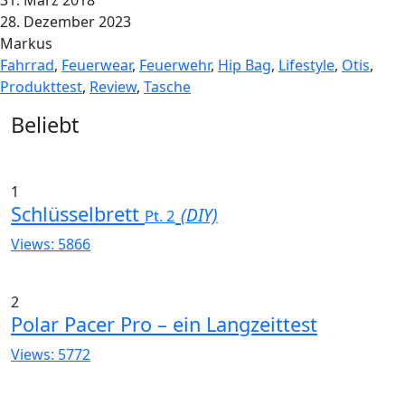
31. März 2018
28. Dezember 2023
Markus
Fahrrad
,
Feuerwear
,
Feuerwehr
,
Hip Bag
,
Lifestyle
,
Otis
,
Produkttest
,
Review
,
Tasche
Widgets
Beliebt
1
Schlüsselbrett
(DIY)
Pt. 2
Views: 5866
2
Polar Pacer Pro – ein Langzeittest
Views: 5772